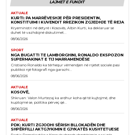
LAJMET E FUNDIT
AKTUALE
KURTI: PA MARRËVESHJE PËR PRESIDENTIN,
KONSTITUIMI I KUVENDIT RREZIKON ZGJEDHJE TË REJA
Kryeministri në detyrë i Kosovës, Albin Kurti, ka deklaruar se
duhet të vazhdojnë diskutimet...
08/06/2026
SPORT
NGA BUGATTI TE LAMBORGHINI, RONALDO EKSPOZON
SUPERMAKINAT E TIJ MARRAMENDËSE
Cristiano Ronaldo ka tërhequr vëmendjen në rrjetet sociale pasi
publikoi një fotografi nga garazhi...
08/06/2026
AKTUALE
KOSOVË,
Shkruan: Valon Murtezaj ka ardhur koha që të kujtojmë, dhe
kuptojmë se, politika përveç që...
08/06/2026
AKTUALE
PDK: KURTI ZGJODHI SËRISH BLLOKADËN DHE
SHPËRFILLI AKTGJYKIMIN E GJYKATËS KUSHTETUESE
Partia Demokratike e Kosovës shpreh shqetësimin e saj për