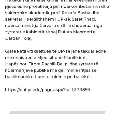
Në takim dhe nënshkrimin e marrëveshjes morën
pjesë edhe prorektorja për ndërkombëtarizim dhe
shkëmbim akademik, prof. Rozafa Basha dhe
sekretari i përgjithshëm i UP-së, Safet Thaçi,
ndërsa ministrja Gërvalla erdhi e shoqëruar nga
zyrtarët e kabinetit të saj Flutura Mehmeti e
Dardan Tolaj.
Gjatë këtij viti drejtues të UP-së janë takuar edhe
me ministren e Mjedisit dhe Planifikimit
Hapësinor, Fitore Pacolli-Dalipi dhe zyrtarë të
ndërmarrjeve publike me qëllimin e rritjes së
bashkëpunimit për të mirën e përbashkët.
https://uni-pr.edu/page.aspx?id=1,37,3859