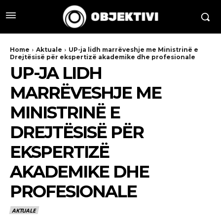
Home
Aktuale
UP-ja lidh marrëveshje me Ministrinë e
Drejtësisë për ekspertizë akademike dhe profesionale
UP-JA LIDH
MARRËVESHJE ME
MINISTRINË E
DREJTËSISË PËR
EKSPERTIZË
AKADEMIKE DHE
PROFESIONALE
AKTUALE