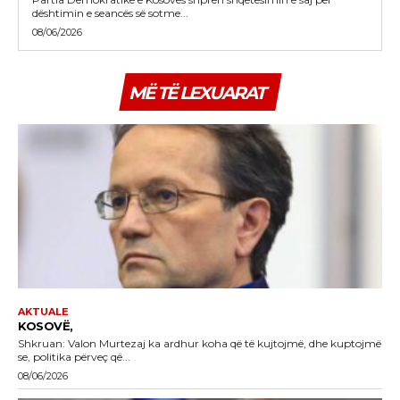
dështimin e seancës së sotme...
08/06/2026
MË TË LEXUARAT
AKTUALE
KOSOVË,
Shkruan: Valon Murtezaj ka ardhur koha që të kujtojmë, dhe kuptojmë
se, politika përveç që...
08/06/2026