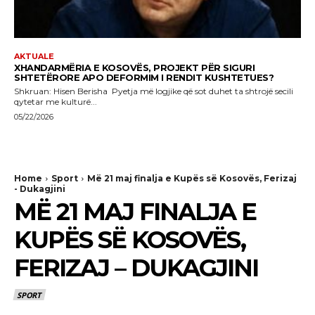
AKTUALE
XHANDARMËRIA E KOSOVËS, PROJEKT PËR SIGURI
SHTETËRORE APO DEFORMIM I RENDIT KUSHTETUES?
Shkruan: Hisen Berisha Pyetja më logjike që sot duhet ta shtrojë secili
qytetar me kulturë...
05/22/2026