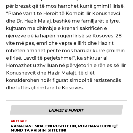
për brezat që të mos harrohet kurrë çmimi i lirisë.
“Pranë varrit të Heroit të Kombit Ilir Konushevci
dhe Dr. Hazir Malaj, bashkë me familjarët e tyre,
kujtuam me dhimbje e krenari sakrificën e
njerëzve që ia hapën rrugën lirisë së Kosovës. 28
vite më pas, emri dhe vepra e Ilirit dhe Hazirit
mbeten amanet për të mos harruar kurrë çmimin
e lirisë. Lavdi të përjetshme!”, ka shkruar ai.
Homazhet u zhvilluan në përvjetorin e rënies së Ilir
Konushevcit dhe Hazir Malajt, të cilët
konsiderohen ndër figurat simbol të rezistencës
dhe luftës çlirimtare të Kosovës.
LAJMET E FUNDIT
AKTUALE
RAMADANI: MBAJENI PUSHTETIN, POR HARROJENI QË
MUND TA PRISHNI SHTETIN!