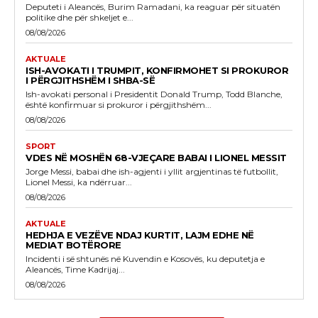
Deputeti i Aleancës, Burim Ramadani, ka reaguar për situatën
politike dhe për shkeljet e...
08/08/2026
AKTUALE
ISH-AVOKATI I TRUMPIT, KONFIRMOHET SI PROKUROR
I PËRGJITHSHËM I SHBA-SË
Ish-avokati personal i Presidentit Donald Trump, Todd Blanche,
është konfirmuar si prokuror i përgjithshëm...
08/08/2026
SPORT
VDES NË MOSHËN 68-VJEÇARE BABAI I LIONEL MESSIT
Jorge Messi, babai dhe ish-agjenti i yllit argjentinas të futbollit,
Lionel Messi, ka ndërruar...
08/08/2026
AKTUALE
HEDHJA E VEZËVE NDAJ KURTIT, LAJM EDHE NË
MEDIAT BOTËRORE
Incidenti i së shtunës në Kuvendin e Kosovës, ku deputetja e
Aleancës, Time Kadrijaj...
08/08/2026