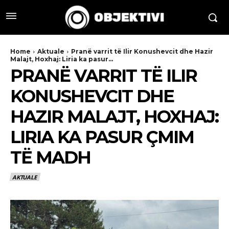
Home
Aktuale
Pranë varrit të Ilir Konushevcit dhe Hazir
Malajt, Hoxhaj: Liria ka pasur...
PRANË VARRIT TË ILIR
KONUSHEVCIT DHE
HAZIR MALAJT, HOXHAJ:
LIRIA KA PASUR ÇMIM
TË MADH
AKTUALE