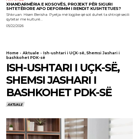
XHANDARMËRIA E KOSOVËS, PROJEKT PËR SIGURI
SHTETËRORE APO DEFORMIM I RENDIT KUSHTETUES?
Shkruan: Hisen Berisha Pyetja më logjike që sot duhet ta shtrojë secili
qytetar me kulturë...
05/22/2026