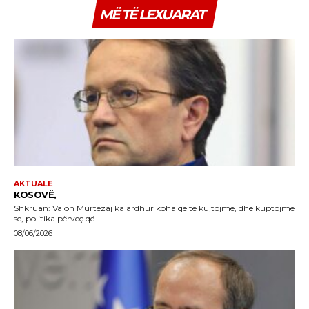
MË TË LEXUARAT
AKTUALE
KOSOVË,
Shkruan: Valon Murtezaj ka ardhur koha që të kujtojmë, dhe kuptojmë
se, politika përveç që...
08/06/2026