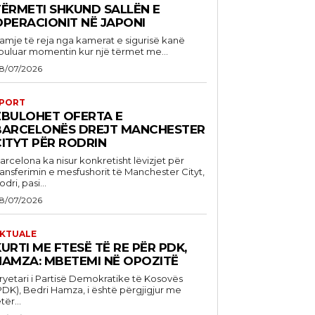
TËRMETI SHKUND SALLËN E
OPERACIONIT NË JAPONI
amje të reja nga kamerat e sigurisë kanë
buluar momentin kur një tërmet me...
8/07/2026
PORT
ZBULOHET OFERTA E
BARCELONËS DREJT MANCHESTER
CITYT PËR RODRIN
arcelona ka nisur konkretisht lëvizjet për
ransferimin e mesfushorit të Manchester Cityt,
odri, pasi...
8/07/2026
KTUALE
URTI ME FTESË TË RE PËR PDK,
HAMZA: MBETEMI NË OPOZITË
ryetari i Partisë Demokratike të Kosovës
PDK), Bedri Hamza, i është përgjigjur me
tër...