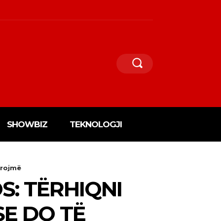
SHOWBIZ
TEKNOLOGJI
projmë
: TËRHIQNI
SE DO TË