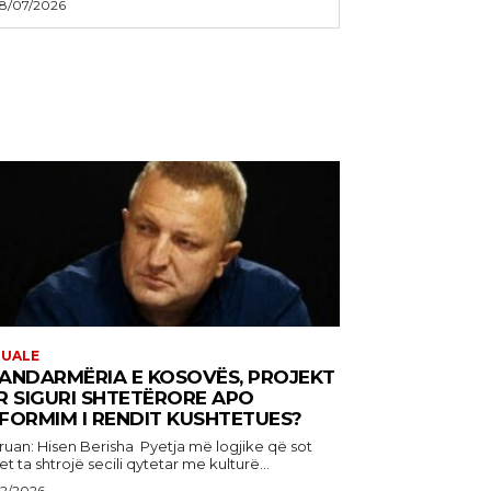
8/07/2026
TUALE
ANDARMËRIA E KOSOVËS, PROJEKT
R SIGURI SHTETËRORE APO
FORMIM I RENDIT KUSHTETUES?
: Hisen Berisha Pyetja më logjike që sot
t ta shtrojë secili qytetar me kulturë...
22/2026