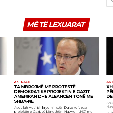
0
MË TË LEXUARAT
AKTUALE
AK
TA MBROJMË ME PROTESTË
XH
DEMOKRATIKE PROJEKTIN E GAZIT
PË
AMERIKAN DHE ALEANCËN TONË ME
DE
SHBA-NË
Shkruan
duhe
Avdullah Hoti, ish kryeministër Duke refuzuar
projektin e Gazit të Lëngshëm Natyror (LNG) me
05/