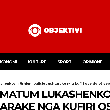
EKONOMI
KULTURË
SPORT
OPINIONE
henkos: Tërhiqni pajisjet ushtarake nga kufiri ose do të ve
IMATUM LUKASHENKOS
TARAKE NGA KUFIRI O