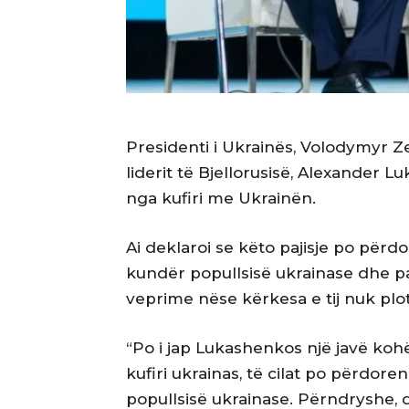
Presidenti i Ukrainës, Volodymyr Ze
liderit të Bjellorusisë, Alexander L
nga kufiri me Ukrainën.
Ai deklaroi se këto pajisje po përdor
kundër popullsisë ukrainase dhe p
veprime nëse kërkesa e tij nuk plo
“Po i jap Lukashenkos një javë koh
kufiri ukrainas, të cilat po përdoren
popullsisë ukrainase. Përndryshe, d