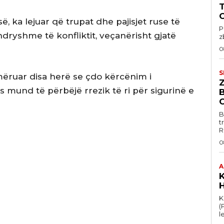
ë, ka lejuar që trupat dhe pajisjet ruse të
P
 ndryshme të konfliktit, veçanërisht gjatë
z
0
S
mëruar disa herë se çdo kërcënim i
us mund të përbëjë rrezik të ri për sigurinë e
B
t
R
0
A
K
K
(
le