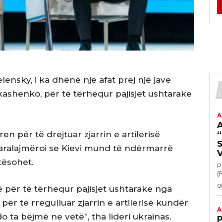
lensky, i ka dhënë një afat prej një jave
ukashenko, për të tërhequr pajisjet ushtarake
A
en për të drejtuar zjarrin e artilerisë
“
aralajmëroi se Kievi mund të ndërmarrë
tësohet.
P
(
0
ë për të tërhequr pajisjet ushtarake nga
 për të rregulluar zjarrin e artilerisë kundër
A
o ta bëjmë ne vetë”, tha lideri ukrainas.