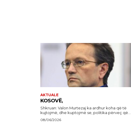
AKTUALE
KOSOVË,
Shkruan: Valon Murtezaj ka ardhur koha që të
kujtojmë, dhe kuptojmë se, politika përveç që...
08/06/2026