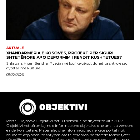
Portali i lajmeve Objektivi.net u themelua në dhjetor të vitit 2023.
Objektivi.net ofron lajme e informacione objektive dhe analiza vendore
e ndërkombëtare. Materialet dhe informacionet në këtë portal nuk
mund të kopjohen, të shtypen ose të përdoren në çfarëdo forme tjetër
për qëllime përfitimi. Kjo uebfaqe mirëmbahet dhe menaxhohet nga