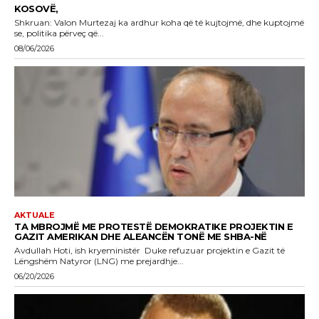
KOSOVË,
Shkruan: Valon Murtezaj ka ardhur koha që të kujtojmë, dhe kuptojmë
se, politika përveç që...
08/06/2026
AKTUALE
TA MBROJMË ME PROTESTË DEMOKRATIKE PROJEKTIN E
GAZIT AMERIKAN DHE ALEANCËN TONË ME SHBA-NË
Avdullah Hoti, ish kryeministër Duke refuzuar projektin e Gazit të
Lëngshëm Natyror (LNG) me prejardhje...
06/20/2026