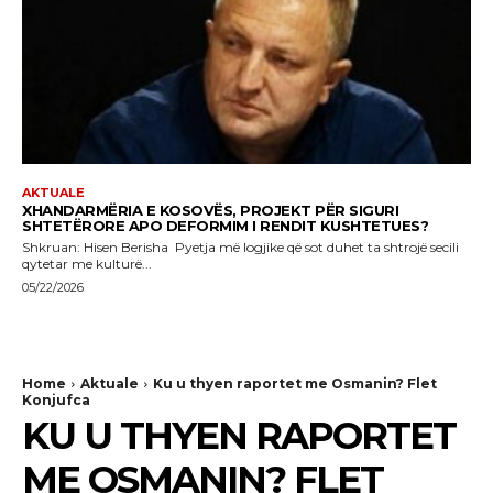
AKTUALE
XHANDARMËRIA E KOSOVËS, PROJEKT PËR SIGURI
SHTETËRORE APO DEFORMIM I RENDIT KUSHTETUES?
Shkruan: Hisen Berisha Pyetja më logjike që sot duhet ta shtrojë secili
qytetar me kulturë...
05/22/2026