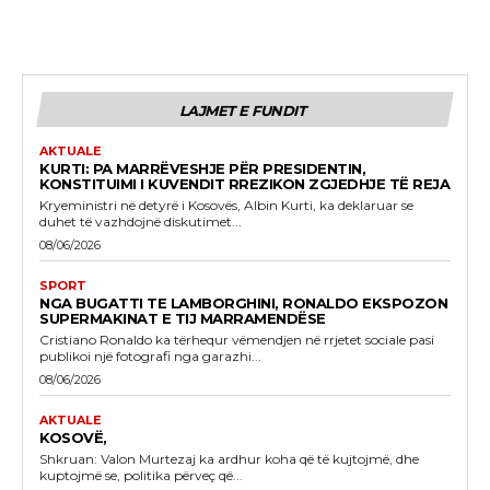
LAJMET E FUNDIT
AKTUALE
KURTI: PA MARRËVESHJE PËR PRESIDENTIN,
KONSTITUIMI I KUVENDIT RREZIKON ZGJEDHJE TË REJA
Kryeministri në detyrë i Kosovës, Albin Kurti, ka deklaruar se
duhet të vazhdojnë diskutimet...
08/06/2026
SPORT
NGA BUGATTI TE LAMBORGHINI, RONALDO EKSPOZON
SUPERMAKINAT E TIJ MARRAMENDËSE
Cristiano Ronaldo ka tërhequr vëmendjen në rrjetet sociale pasi
publikoi një fotografi nga garazhi...
08/06/2026
AKTUALE
KOSOVË,
Shkruan: Valon Murtezaj ka ardhur koha që të kujtojmë, dhe
kuptojmë se, politika përveç që...