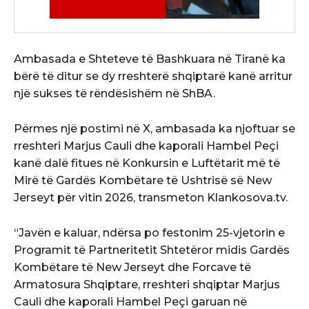
Ambasada e Shteteve të Bashkuara në Tiranë ka
bërë të ditur se dy rreshterë shqiptarë kanë arritur
një sukses të rëndësishëm në ShBA.
Përmes një postimi në X, ambasada ka njoftuar se
rreshteri Marjus Cauli dhe kaporali Hambel Peçi
kanë dalë fitues në Konkursin e Luftëtarit më të
Mirë të Gardës Kombëtare të Ushtrisë së New
Jerseyt për vitin 2026, transmeton Klankosova.tv.
“Javën e kaluar, ndërsa po festonim 25-vjetorin e
Programit të Partneritetit Shtetëror midis Gardës
Kombëtare të New Jerseyt dhe Forcave të
Armatosura Shqiptare, rreshteri shqiptar Marjus
Cauli dhe kaporali Hambel Peçi garuan në