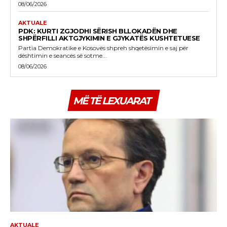
08/06/2026
AKTUALE
PDK: KURTI ZGJODHI SËRISH BLLOKADËN DHE
SHPËRFILLI AKTGJYKIMIN E GJYKATËS KUSHTETUESE
Partia Demokratike e Kosovës shpreh shqetësimin e saj për
dështimin e seancës së sotme...
08/06/2026
MË TË LEXUARAT
AKTUALE