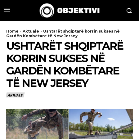
Home
Aktuale
Ushtarët shqiptarë korrin sukses në
Gardën Kombëtare të New Jersey
USHTARËT SHQIPTARË
KORRIN SUKSES NË
GARDËN KOMBËTARE
TË NEW JERSEY
AKTUALE