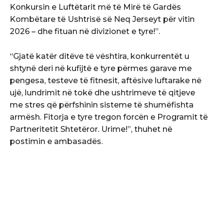
Konkursin e Luftëtarit më të Mirë të Gardës
Kombëtare të Ushtrisë së Neq Jerseyt për vitin
2026 – dhe fituan në divizionet e tyre!”.
“Gjatë katër ditëve të vështira, konkurrentët u
shtynë deri në kufijtë e tyre përmes garave me
pengesa, testeve të fitnesit, aftësive luftarake në
ujë, lundrimit në tokë dhe ushtrimeve të qitjeve
me stres që përfshinin sisteme të shumëfishta
armësh. Fitorja e tyre tregon forcën e Programit të
Partneritetit Shtetëror. Urime!”, thuhet në
postimin e ambasadës.