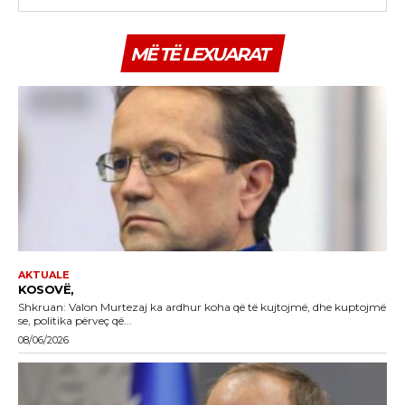
MË TË LEXUARAT
AKTUALE
KOSOVË,
Shkruan: Valon Murtezaj ka ardhur koha që të kujtojmë, dhe kuptojmë
se, politika përveç që...
08/06/2026