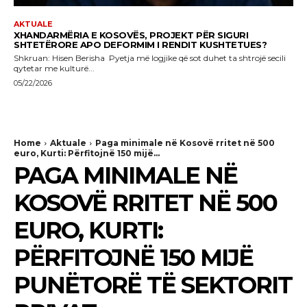
AKTUALE
XHANDARMËRIA E KOSOVËS, PROJEKT PËR SIGURI
SHTETËRORE APO DEFORMIM I RENDIT KUSHTETUES?
Shkruan: Hisen Berisha Pyetja më logjike që sot duhet ta shtrojë secili
qytetar me kulturë...
05/22/2026