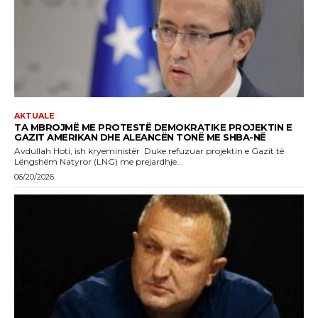
AKTUALE
TA MBROJMË ME PROTESTË DEMOKRATIKE PROJEKTIN E
GAZIT AMERIKAN DHE ALEANCËN TONË ME SHBA-NË
Avdullah Hoti, ish kryeministër Duke refuzuar projektin e Gazit të
Lëngshëm Natyror (LNG) me prejardhje...
06/20/2026