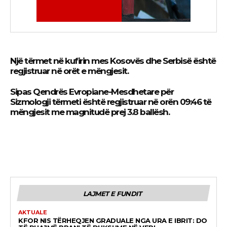
Një tërmet në kufirin mes Kosovës dhe Serbisë është
regjistruar në orët e mëngjesit.
Sipas Qendrës Evropiane-Mesdhetare për
Sizmologji
tërmeti është regjistruar në orën 09:46 të
mëngjesit me magnitudë prej 3.8 ballësh.
LAJMET E FUNDIT
AKTUALE
KFOR NIS TËRHEQJEN GRADUALE NGA URA E IBRIT: DO