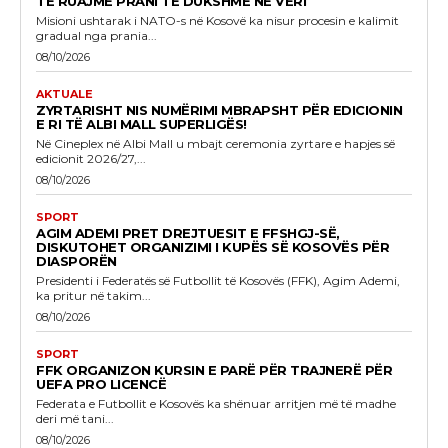
TË RUAJMË PRANI TË DUKSHME NË VERI
Misioni ushtarak i NATO-s në Kosovë ka nisur procesin e kalimit
gradual nga prania...
08/10/2026
AKTUALE
ZYRTARISHT NIS NUMËRIMI MBRAPSHT PËR EDICIONIN
E RI TË ALBI MALL SUPERLIGËS!
Në Cineplex në Albi Mall u mbajt ceremonia zyrtare e hapjes së
edicionit 2026/27,...
08/10/2026
SPORT
AGIM ADEMI PRET DREJTUESIT E FFSHGJ-SË,
DISKUTOHET ORGANIZIMI I KUPËS SË KOSOVËS PËR
DIASPORËN
Presidenti i Federatës së Futbollit të Kosovës (FFK), Agim Ademi,
ka pritur në takim...
08/10/2026
SPORT
FFK ORGANIZON KURSIN E PARË PËR TRAJNERË PËR
UEFA PRO LICENCË
Federata e Futbollit e Kosovës ka shënuar arritjen më të madhe
deri më tani...
08/10/2026