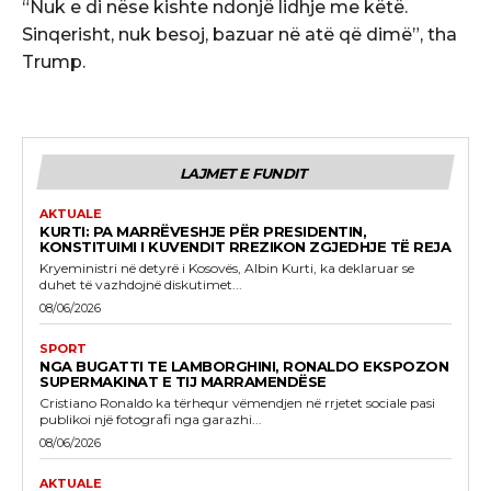
“Nuk e di nëse kishte ndonjë lidhje me këtë.
Sinqerisht, nuk besoj, bazuar në atë që dimë”, tha
Trump.
LAJMET E FUNDIT
AKTUALE
KURTI: PA MARRËVESHJE PËR PRESIDENTIN,
KONSTITUIMI I KUVENDIT RREZIKON ZGJEDHJE TË REJA
Kryeministri në detyrë i Kosovës, Albin Kurti, ka deklaruar se
duhet të vazhdojnë diskutimet...
08/06/2026
SPORT
NGA BUGATTI TE LAMBORGHINI, RONALDO EKSPOZON
SUPERMAKINAT E TIJ MARRAMENDËSE
Cristiano Ronaldo ka tërhequr vëmendjen në rrjetet sociale pasi
publikoi një fotografi nga garazhi...
08/06/2026
AKTUALE