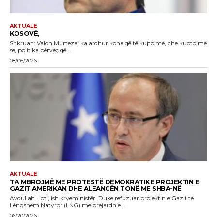
AKTUALE
KOSOVË,
Shkruan: Valon Murtezaj ka ardhur koha që të kujtojmë, dhe kuptojmë
se, politika përveç që...
08/06/2026
AKTUALE
TA MBROJMË ME PROTESTË DEMOKRATIKE PROJEKTIN E
GAZIT AMERIKAN DHE ALEANCËN TONË ME SHBA-NË
Avdullah Hoti, ish kryeministër Duke refuzuar projektin e Gazit të
Lëngshëm Natyror (LNG) me prejardhje...
06/20/2026