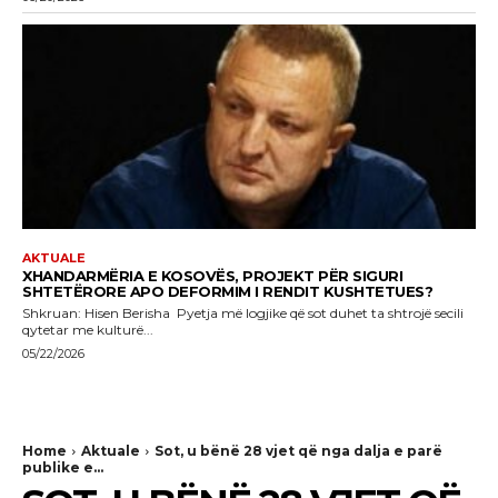
AKTUALE
XHANDARMËRIA E KOSOVËS, PROJEKT PËR SIGURI
SHTETËRORE APO DEFORMIM I RENDIT KUSHTETUES?
Shkruan: Hisen Berisha Pyetja më logjike që sot duhet ta shtrojë secili
qytetar me kulturë...
05/22/2026