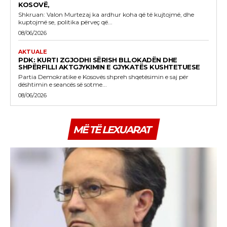
KOSOVË,
Shkruan: Valon Murtezaj ka ardhur koha që të kujtojmë, dhe
kuptojmë se, politika përveç që...
08/06/2026
AKTUALE
PDK: KURTI ZGJODHI SËRISH BLLOKADËN DHE
SHPËRFILLI AKTGJYKIMIN E GJYKATËS KUSHTETUESE
Partia Demokratike e Kosovës shpreh shqetësimin e saj për
dështimin e seancës së sotme...
08/06/2026
MË TË LEXUARAT