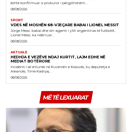
është konfirmuar si prokuror i përgjithshëm...
08/08/2026
SPORT
VDES NË MOSHËN 68-VJEÇARE BABAI I LIONEL MESSIT
Jorge Messi, babai dhe ish-agjenti i yllit argjentinas të futbollit,
Lionel Messi, ka ndërruar...
08/08/2026
AKTUALE
HEDHJA E VEZËVE NDAJ KURTIT, LAJM EDHE NË
MEDIAT BOTËRORE
Incidenti i së shtunës në Kuvendin e Kosovës, ku deputetja e
Aleancës, Time Kadrijaj...
08/08/2026
MË TË LEXUARAT