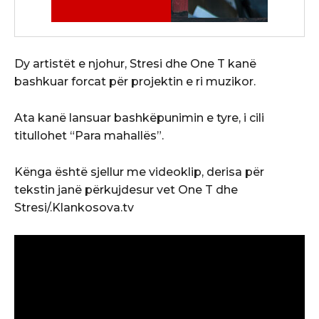
Dy artistët e njohur, Stresi dhe One T kanë
bashkuar forcat për projektin e ri muzikor.
Ata kanë lansuar bashkëpunimin e tyre, i cili
titullohet “Para mahallës”.
Kënga është sjellur me videoklip, derisa për
tekstin janë përkujdesur vet One T dhe
Stresi/.Klankosova.tv