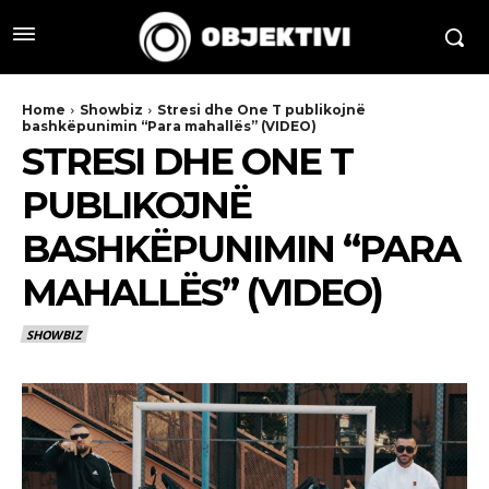
Home
Showbiz
Stresi dhe One T publikojnë
bashkëpunimin “Para mahallës” (VIDEO)
STRESI DHE ONE T
PUBLIKOJNË
BASHKËPUNIMIN “PARA
MAHALLËS” (VIDEO)
SHOWBIZ