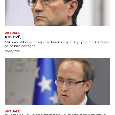
AKTUALE
KOSOVË,
Shkruan: Valon Murtezaj ka ardhur koha që të kujtojmë, dhe kuptojmë
se, politika përveç që...
08/06/2026
AKTUALE