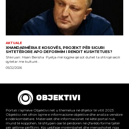
Portali i lajmeve Objektivi.net u themelua në dhjetor të vitit 2023.
Objektivi.net ofron lajme e informacione objektive dhe analiza vendore
e ndërkombëtare. Materialet dhe informacionet në këtë portal nuk
mund të kopjohen, të shtypen ose të përdoren në çfarëdo forme tjetër
për qëllime përfitimi. Kjo uebfaqe mirëmbahet dhe menaxhohet nga