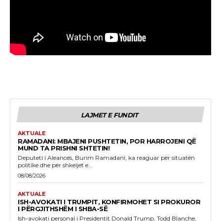
LAJMET E FUNDIT
AKTUALE
RAMADANI: MBAJENI PUSHTETIN, POR HARROJENI QË
MUND TA PRISHNI SHTETIN!
Deputeti i Aleancës, Burim Ramadani, ka reaguar për situatën
politike dhe për shkeljet e...
08/08/2026
AKTUALE
ISH-AVOKATI I TRUMPIT, KONFIRMOHET SI PROKUROR
I PËRGJITHSHËM I SHBA-SË
Ish-avokati personal i Presidentit Donald Trump, Todd Blanche,