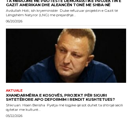
TA MBROJMË ME PROTESTË DEMOKRATIKE PROJEKTIN E
GAZIT AMERIKAN DHE ALEANCËN TONË ME SHBA-NË
Avdullah Hoti, ish kryeministër Duke refuzuar projektin e Gazit të
Lëngshëm Natyror (LNG) me prejardhje...
06/20/2026
AKTUALE
XHANDARMËRIA E KOSOVËS, PROJEKT PËR SIGURI
SHTETËRORE APO DEFORMIM I RENDIT KUSHTETUES?
Shkruan: Hisen Berisha Pyetja më logjike që sot duhet ta shtrojë secili
qytetar me kulturë...
05/22/2026