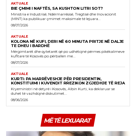
AKTUALE
BIE ÇMIMI I NAFTËS, SA KUSHTON LITRI SOT?
Ministria e Industrisë, Ndërmarrësisë, Tregtisë dhe Inovacionit
(MINT) ka publikuar çmimet maksimale të lejuara...
08/07/2026
AKTUALE
KOLONA NË KUFI, DERI NË 60 MINUTA PRITJE NË DALJE
TE DHEU I BARDHË
Mërgimtarët dhe qytetarët që po udhëtojnë përmes pikëkalimeve
kufitare të Kosovës po përballen me...
08/07/2026
AKTUALE
KURTI: PA MARRËVESHJE PËR PRESIDENTIN,
KONSTITUIMI I KUVENDIT RREZIKON ZGJEDHJE TË REJA
Kryeministri në detyrë i Kosovës, Albin Kurti, ka deklaruar se
duhet të vazhdojnë diskutimet...
08/06/2026
MË TË LEXUARAT