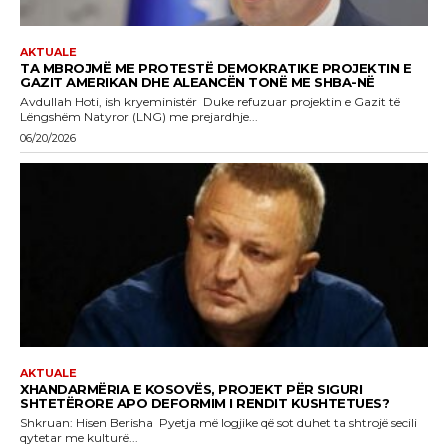
AKTUALE
TA MBROJMË ME PROTESTË DEMOKRATIKE PROJEKTIN E
GAZIT AMERIKAN DHE ALEANCËN TONË ME SHBA-NË
Avdullah Hoti, ish kryeministër Duke refuzuar projektin e Gazit të
Lëngshëm Natyror (LNG) me prejardhje...
06/20/2026
AKTUALE
XHANDARMËRIA E KOSOVËS, PROJEKT PËR SIGURI
SHTETËRORE APO DEFORMIM I RENDIT KUSHTETUES?
Shkruan: Hisen Berisha Pyetja më logjike që sot duhet ta shtrojë secili
qytetar me kulturë...