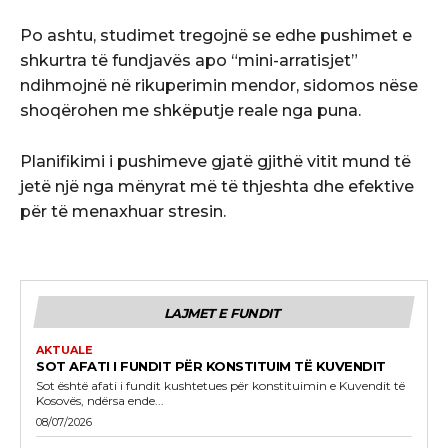
Po ashtu, studimet tregojnë se edhe pushimet e
shkurtra të fundjavës apo “mini-arratisjet”
ndihmojnë në rikuperimin mendor, sidomos nëse
shoqërohen me shkëputje reale nga puna.
Planifikimi i pushimeve gjatë gjithë vitit mund të
jetë një nga mënyrat më të thjeshta dhe efektive
për të menaxhuar stresin.
LAJMET E FUNDIT
AKTUALE
SOT AFATI I FUNDIT PËR KONSTITUIM TË KUVENDIT
Sot është afati i fundit kushtetues për konstituimin e Kuvendit të
Kosovës, ndërsa ende...
08/07/2026