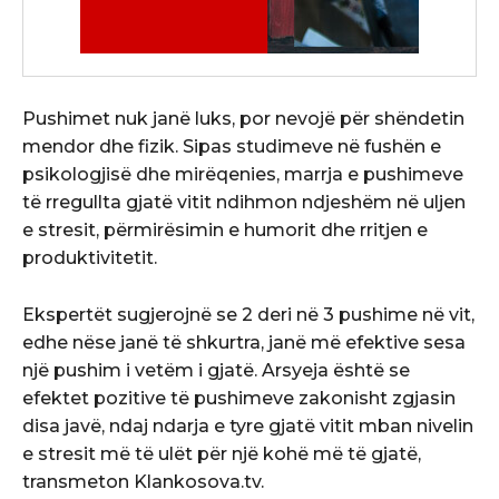
Pushimet nuk janë luks, por nevojë për shëndetin
mendor dhe fizik. Sipas studimeve në fushën e
psikologjisë dhe mirëqenies, marrja e pushimeve
të rregullta gjatë vitit ndihmon ndjeshëm në uljen
e stresit, përmirësimin e humorit dhe rritjen e
produktivitetit.
Ekspertët sugjerojnë se 2 deri në 3 pushime në vit,
edhe nëse janë të shkurtra, janë më efektive sesa
një pushim i vetëm i gjatë. Arsyeja është se
efektet pozitive të pushimeve zakonisht zgjasin
disa javë, ndaj ndarja e tyre gjatë vitit mban nivelin
e stresit më të ulët për një kohë më të gjatë,
transmeton Klankosova.tv.