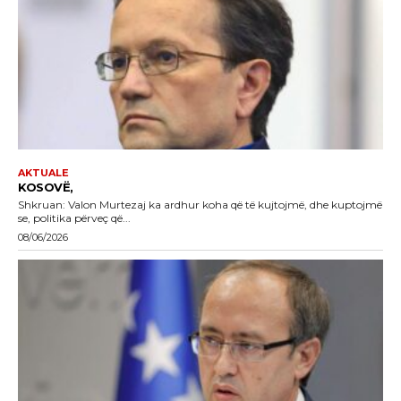
AKTUALE
KOSOVË,
Shkruan: Valon Murtezaj ka ardhur koha që të kujtojmë, dhe kuptojmë
se, politika përveç që...
08/06/2026