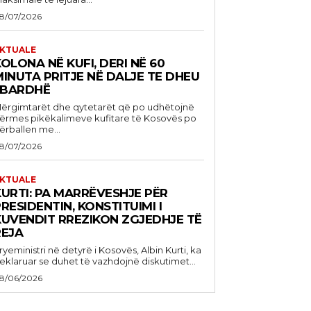
8/07/2026
KTUALE
OLONA NË KUFI, DERI NË 60
INUTA PRITJE NË DALJE TE DHEU
I BARDHË
ërgimtarët dhe qytetarët që po udhëtojnë
ërmes pikëkalimeve kufitare të Kosovës po
ërballen me...
8/07/2026
KTUALE
KURTI: PA MARRËVESHJE PËR
RESIDENTIN, KONSTITUIMI I
KUVENDIT RREZIKON ZGJEDHJE TË
REJA
ryeministri në detyrë i Kosovës, Albin Kurti, ka
eklaruar se duhet të vazhdojnë diskutimet...
8/06/2026