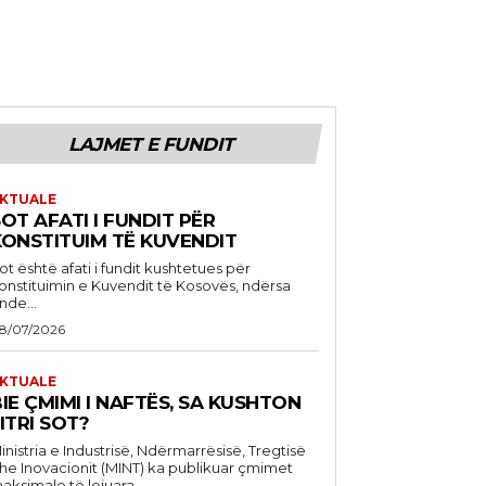
LAJMET E FUNDIT
KTUALE
OT AFATI I FUNDIT PËR
KONSTITUIM TË KUVENDIT
ot është afati i fundit kushtetues për
onstituimin e Kuvendit të Kosovës, ndërsa
nde...
8/07/2026
KTUALE
IE ÇMIMI I NAFTËS, SA KUSHTON
ITRI SOT?
inistria e Industrisë, Ndërmarrësisë, Tregtisë
he Inovacionit (MINT) ka publikuar çmimet
aksimale të lejuara...