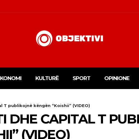
EKONOMI
KULTURË
SPORT
OPINIONE
l T publikojnë këngën “Koishii” (VIDEO)
I DHE CAPITAL T PUB
II” (VIDEO)