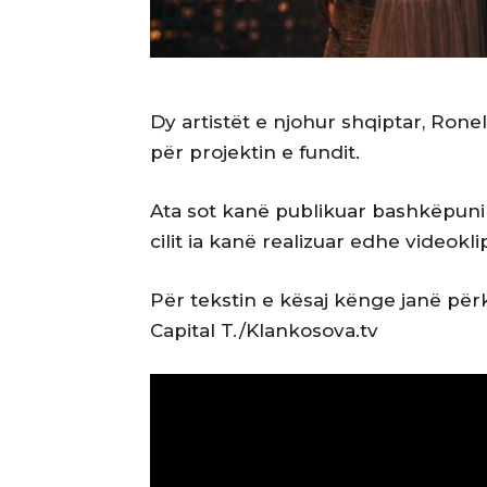
Dy artistët e njohur shqiptar, Rone
për projektin e fundit.
Ata sot kanë publikuar bashkëpunimin
cilit ia kanë realizuar edhe videokli
Për tekstin e kësaj kënge janë përk
Capital T./Klankosova.tv