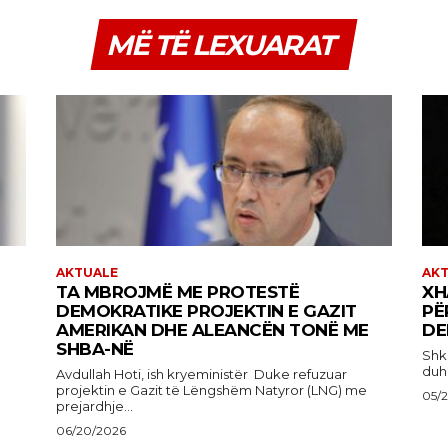
MË TË LEXUARAT
AKTUALE
AK
TA MBROJMË ME PROTESTË
XH
DEMOKRATIKE PROJEKTIN E GAZIT
PË
AMERIKAN DHE ALEANCËN TONË ME
DE
SHBA-NË
Shkruan
duhe
Avdullah Hoti, ish kryeministër Duke refuzuar
projektin e Gazit të Lëngshëm Natyror (LNG) me
05/
prejardhje...
06/20/2026