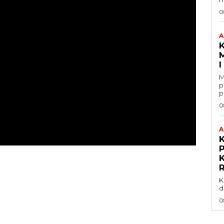
0
A
K
M
M
p
p
0
A
P
K
d
0