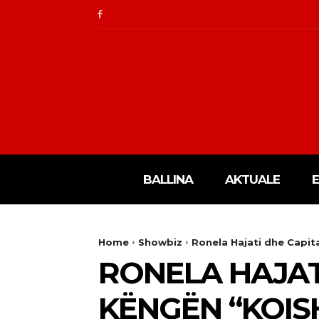
BALLINA
AKTUALE
Home
Showbiz
Ronela Hajati dhe Capita
RONELA HAJAT
KËNGËN “KOISH