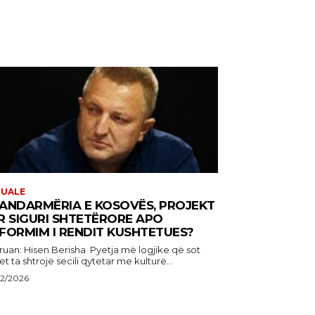
TUALE
ANDARMËRIA E KOSOVËS, PROJEKT
R SIGURI SHTETËRORE APO
FORMIM I RENDIT KUSHTETUES?
: Hisen Berisha Pyetja më logjike që sot
t ta shtrojë secili qytetar me kulturë...
22/2026