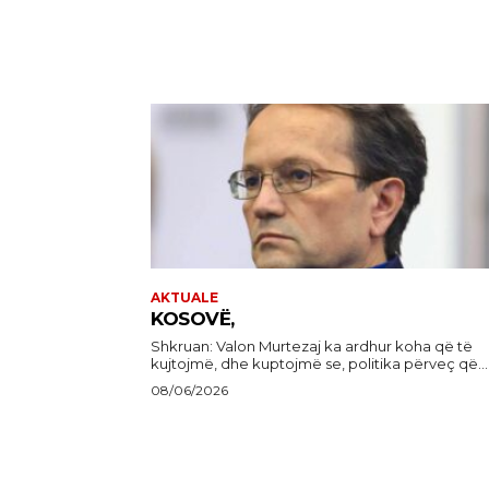
AKTUALE
KOSOVË,
Shkruan: Valon Murtezaj ka ardhur koha që të
kujtojmë, dhe kuptojmë se, politika përveç që...
08/06/2026