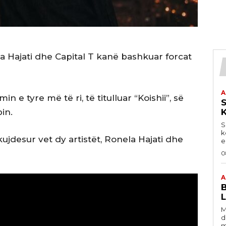
la Hajati dhe Capital T kanë bashkuar forcat
A
 e tyre më të ri, të titulluar “Koishii”, së
S
pin.
S
k
ujdesur vet dy artistët, Ronela Hajati dhe
e
0
A
B
L
M
d
m