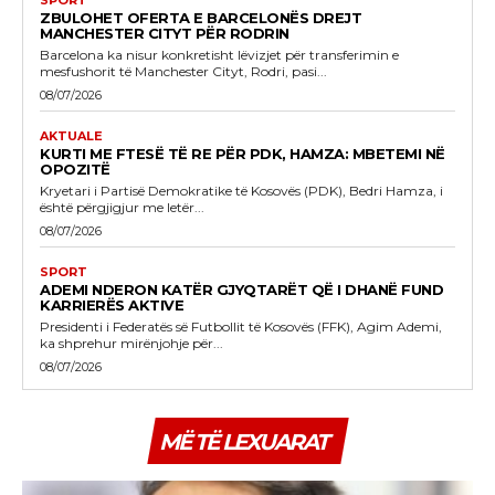
SPORT
ZBULOHET OFERTA E BARCELONËS DREJT
MANCHESTER CITYT PËR RODRIN
Barcelona ka nisur konkretisht lëvizjet për transferimin e
mesfushorit të Manchester Cityt, Rodri, pasi...
08/07/2026
AKTUALE
KURTI ME FTESË TË RE PËR PDK, HAMZA: MBETEMI NË
OPOZITË
Kryetari i Partisë Demokratike të Kosovës (PDK), Bedri Hamza, i
është përgjigjur me letër...
08/07/2026
SPORT
ADEMI NDERON KATËR GJYQTARËT QË I DHANË FUND
KARRIERËS AKTIVE
Presidenti i Federatës së Futbollit të Kosovës (FFK), Agim Ademi,
ka shprehur mirënjohje për...
08/07/2026
MË TË LEXUARAT