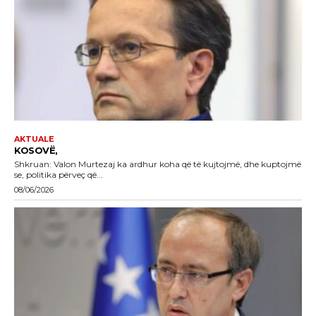
AKTUALE
KOSOVË,
Shkruan: Valon Murtezaj ka ardhur koha që të kujtojmë, dhe kuptojmë
se, politika përveç që...
08/06/2026