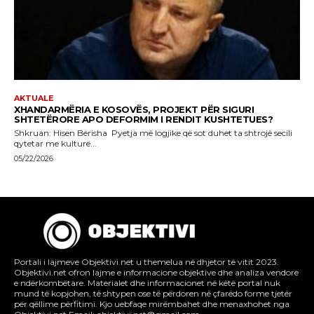
Portali i lajmeve Objektivi.net u themelua në dhjetor të vitit 2023.
Objektivi.net ofron lajme e informacione objektive dhe analiza vendore
e ndërkombëtare. Materialet dhe informacionet në këtë portal nuk
mund të kopjohen, të shtypen ose të përdoren në çfarëdo forme tjetër
për qëllime përfitimi. Kjo uebfaqe mirëmbahet dhe menaxhohet nga