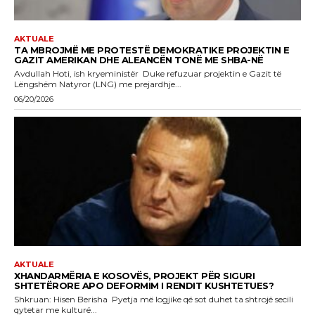
AKTUALE
TA MBROJMË ME PROTESTË DEMOKRATIKE PROJEKTIN E
GAZIT AMERIKAN DHE ALEANCËN TONË ME SHBA-NË
Avdullah Hoti, ish kryeministër Duke refuzuar projektin e Gazit të
Lëngshëm Natyror (LNG) me prejardhje...
06/20/2026
AKTUALE
XHANDARMËRIA E KOSOVËS, PROJEKT PËR SIGURI
SHTETËRORE APO DEFORMIM I RENDIT KUSHTETUES?
Shkruan: Hisen Berisha Pyetja më logjike që sot duhet ta shtrojë secili
qytetar me kulturë...