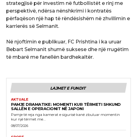
strategjisë për investim në futbollistët e rinj me
perspektivë, ndërsa nënshkrimi i kontratës
përfaqëson një hap të rëndësishëm në zhvillimin e
karrierës së Selmanit.
Në njoftimin e publikuar, FC Prishtina i ka uruar
Bebart Selmanit shumë suksese dhe një rrugëtim
të mbarë me fanellën bardhekaltër.
LAJMET E FUNDIT
AKTUALE
PAMJE DRAMATIKE: MOMENTI KUR TËRMETI SHKUND
SALLËN E OPERACIONIT NË JAPONI
Pamje të reja nga kamerat e sigurisë kanë zbuluar momentin
kur një tërmet me...
08/07/2026