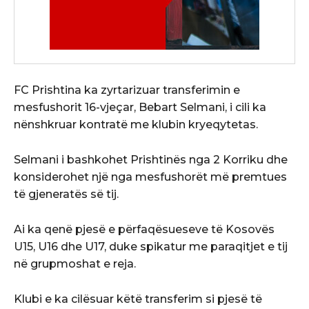
FC Prishtina ka zyrtarizuar transferimin e
mesfushorit 16-vjeçar, Bebart Selmani, i cili ka
nënshkruar kontratë me klubin kryeqytetas.
Selmani i bashkohet Prishtinës nga 2 Korriku dhe
konsiderohet një nga mesfushorët më premtues
të gjeneratës së tij.
Ai ka qenë pjesë e përfaqësueseve të Kosovës
U15, U16 dhe U17, duke spikatur me paraqitjet e tij
në grupmoshat e reja.
Klubi e ka cilësuar këtë transferim si pjesë të