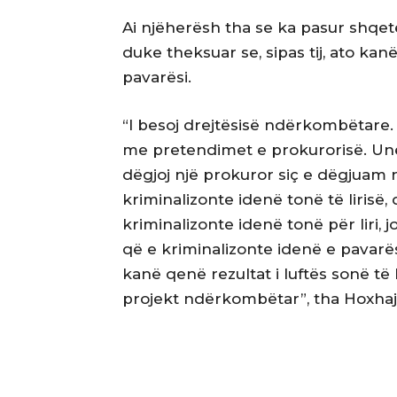
Ai njëherësh tha se ka pasur shqe
duke theksuar se, sipas tij, ato kanë
pavarësi.
“I besoj drejtësisë ndërkombëtare
me pretendimet e prokurorisë. Un
dëgjoj një prokuror siç e dëgjuam n
kriminalizonte idenë tonë të liris
kriminalizonte idenë tonë për liri,
që e kriminalizonte idenë e pavarës
kanë qenë rezultat i luftës sonë 
projekt ndërkombëtar”, tha Hoxhaj