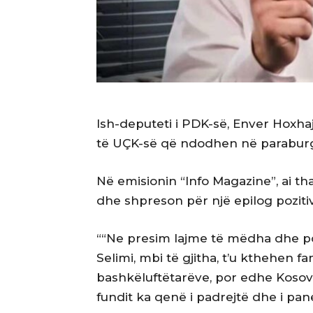
Ish-deputeti i PDK-së, Enver Hoxhaj
të UÇK-së që ndodhen në parabur
Në emisionin “Info Magazine”, ai 
dhe shpreson për një epilog pozitiv
““Ne presim lajme të mëdha dhe pozi
Selimi, mbi të gjitha, t’u kthehen fa
bashkëluftëtarëve, por edhe Kosovë
fundit ka qenë i padrejtë dhe i pa