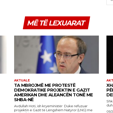
MË TË LEXUARAT
AKTUALE
AK
TA MBROJMË ME PROTESTË
XH
DEMOKRATIKE PROJEKTIN E GAZIT
PË
AMERIKAN DHE ALEANCËN TONË ME
DE
SHBA-NË
Shkruan
duhe
Avdullah Hoti, ish kryeministër Duke refuzuar
projektin e Gazit të Lëngshëm Natyror (LNG) me
05/