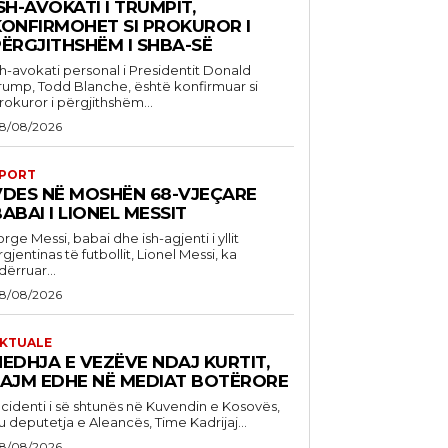
SH-AVOKATI I TRUMPIT,
KONFIRMOHET SI PROKUROR I
PËRGJITHSHËM I SHBA-SË
sh-avokati personal i Presidentit Donald
rump, Todd Blanche, është konfirmuar si
rokuror i përgjithshëm...
8/08/2026
PORT
VDES NË MOSHËN 68-VJEÇARE
ABAI I LIONEL MESSIT
orge Messi, babai dhe ish-agjenti i yllit
rgjentinas të futbollit, Lionel Messi, ka
dërruar...
8/08/2026
KTUALE
EDHJA E VEZËVE NDAJ KURTIT,
LAJM EDHE NË MEDIAT BOTËRORE
ncidenti i së shtunës në Kuvendin e Kosovës,
u deputetja e Aleancës, Time Kadrijaj...
8/08/2026