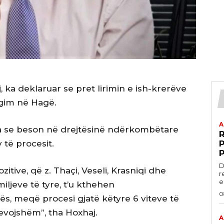
, ka deklaruar se pret lirimin e ish-krerëve
gim në Hagë.
A
tha se beson në drejtësinë ndërkombëtare
 të procesit.
P
D
tive, që z. Thaçi, Veseli, Krasniqi dhe
r
e.
miljeve të tyre, t’u kthehen
0
s, meqë procesi gjatë këtyre 6 viteve të
nevojshëm”, tha Hoxhaj.
A