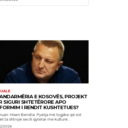
TUALE
ANDARMËRIA E KOSOVËS, PROJEKT
R SIGURI SHTETËRORE APO
FORMIM I RENDIT KUSHTETUES?
: Hisen Berisha Pyetja më logjike që sot
t ta shtrojë secili qytetar me kulturë...
22/2026