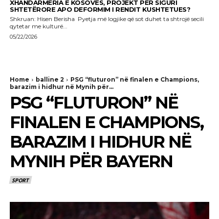
XHANDARMËRIA E KOSOVËS, PROJEKT PËR SIGURI
SHTETËRORE APO DEFORMIM I RENDIT KUSHTETUES?
Shkruan: Hisen Berisha Pyetja më logjike që sot duhet ta shtrojë secili
qytetar me kulturë...
05/22/2026