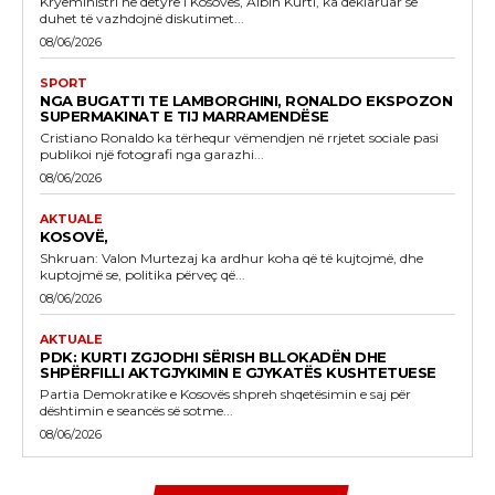
Kryeministri në detyrë i Kosovës, Albin Kurti, ka deklaruar se
duhet të vazhdojnë diskutimet...
08/06/2026
SPORT
NGA BUGATTI TE LAMBORGHINI, RONALDO EKSPOZON
SUPERMAKINAT E TIJ MARRAMENDËSE
Cristiano Ronaldo ka tërhequr vëmendjen në rrjetet sociale pasi
publikoi një fotografi nga garazhi...
08/06/2026
AKTUALE
KOSOVË,
Shkruan: Valon Murtezaj ka ardhur koha që të kujtojmë, dhe
kuptojmë se, politika përveç që...
08/06/2026
AKTUALE
PDK: KURTI ZGJODHI SËRISH BLLOKADËN DHE
SHPËRFILLI AKTGJYKIMIN E GJYKATËS KUSHTETUESE
Partia Demokratike e Kosovës shpreh shqetësimin e saj për
dështimin e seancës së sotme...
08/06/2026