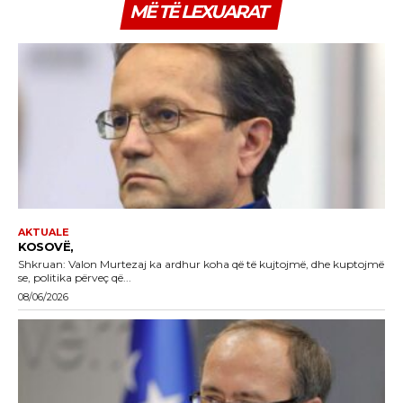
MË TË LEXUARAT
AKTUALE
KOSOVË,
Shkruan: Valon Murtezaj ka ardhur koha që të kujtojmë, dhe kuptojmë
se, politika përveç që...
08/06/2026