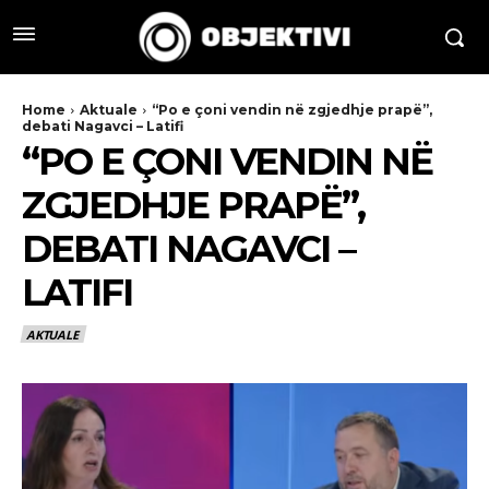
Home
Aktuale
“Po e çoni vendin në zgjedhje prapë”,
debati Nagavci – Latifi
“PO E ÇONI VENDIN NË
ZGJEDHJE PRAPË”,
DEBATI NAGAVCI –
LATIFI
AKTUALE