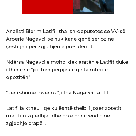
Analisti Blerim Latifi i tha ish-deputetes së VV-së,
Arbërie Nagavci, se nuk kanë qenë serioz në
çështjen për zgjidhjen e presidentit.
Ndërsa Nagavci e mohoi deklaratën e Latifit duke
i thënë se “po bën përpjekje që ta mbrojë
opozitën”.
“Jeni shumë joserioz”, i tha Nagavci Latifit.
Latifi ia ktheu, “qe ku është thelbi i joserizotetit,
me i fitu zgjedhjet dhe po e çoni vendin në
zgjedhje prapë”.