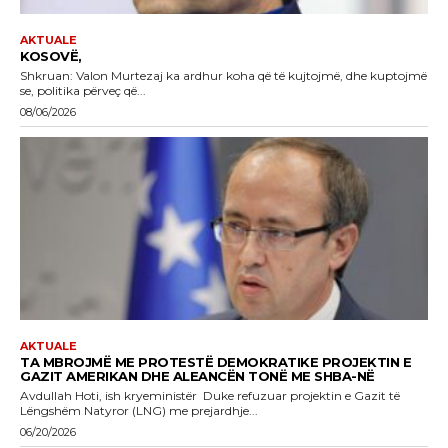
AKTUALE
KOSOVË,
Shkruan: Valon Murtezaj ka ardhur koha që të kujtojmë, dhe kuptojmë
se, politika përveç që...
08/06/2026
AKTUALE
TA MBROJMË ME PROTESTË DEMOKRATIKE PROJEKTIN E
GAZIT AMERIKAN DHE ALEANCËN TONË ME SHBA-NË
Avdullah Hoti, ish kryeministër Duke refuzuar projektin e Gazit të
Lëngshëm Natyror (LNG) me prejardhje...
06/20/2026