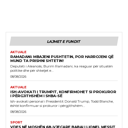
LAJMET E FUNDIT
AKTUALE
RAMADANI: MBAJENI PUSHTETIN, POR HARROJENI QË
MUND TA PRISHNI SHTETIN!
Deputeti i Aleancës, Burim Ramadani, ka reaguar për situatën
politike dhe për shkeljet e...
08/08/2026
AKTUALE
ISH-AVOKATI I TRUMPIT, KONFIRMOHET SI PROKUROR
I PËRGJITHSHËM I SHBA-SË
Ish-avokati personal i Presidentit Donald Trump, Todd Blanche,
është konfirmuar si prokuror i përgjithshëm...
08/08/2026
SPORT
VDES NË MOSHËN 68-VJEÇARE BABAI I LIONEL MESSIT