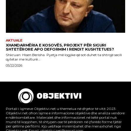
Portali i lajmeve Objektivi.net u themelua në dhjetor të vitit 2023.
Objektivi.net ofron lajme e informacione objektive dhe analiza vendore
e ndërkombëtare. Materialet dhe informacionet në këtë portal nuk
mund të kopjohen, të shtypen ose të përdoren në çfarëdo forme tjetër
për qëllime përfitimi. Kjo uebfaqe mirëmbahet dhe menaxhohet nga
Objektivi.net Email: objektivi.net@gmail.com