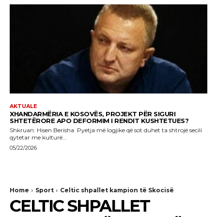
AKTUALE
XHANDARMËRIA E KOSOVËS, PROJEKT PËR SIGURI
SHTETËRORE APO DEFORMIM I RENDIT KUSHTETUES?
Shkruan: Hisen Berisha Pyetja më logjike që sot duhet ta shtrojë secili
qytetar me kulturë...
05/22/2026