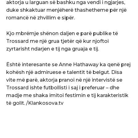
aktorja u larguan së bashku nga vendi i ngjarjes,
duke shkaktuar menjëherë thashetheme për një
romancë në zhvillim e sipër.
Kjo mbrëmje shënon daljen e parë publike të
Trossard me një grua tjetër që kur njoftoi
zyrtarisht ndarjen e tij nga gruaja e tij.
Është interesante se Anne Hathaway ka qenë prej
kohësh një admiruese e talentit të belgut. Disa
vite më parë, aktorja pranoi në një intervistë se
Trossard ishte futbollisti i saj i preferuar – dhe
madje me shaka imitoi festimin e tij karakteristik
të golit. /Klankosova.tv