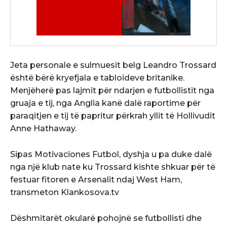
Jeta personale e sulmuesit belg Leandro Trossard
është bërë kryefjala e tabloideve britanike.
Menjëherë pas lajmit për
ndarjen
e futbollistit nga
gruaja e tij, nga Anglia kanë dalë raportime për
paraqitjen e tij të papritur përkrah yllit të Hollivudit
Anne Hathaway.
Sipas Motivaciones Futbol, ​​dyshja u pa duke dalë
nga një klub nate ku Trossard kishte shkuar për të
festuar fitoren e Arsenalit ndaj West Ham,
transmeton Klankosova.tv
Dëshmitarët okularë pohojnë se futbollisti dhe