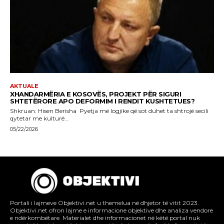
Portali i lajmeve Objektivi.net u themelua në dhjetor të vitit 2023.
Objektivi.net ofron lajme e informacione objektive dhe analiza vendore
e ndërkombëtare. Materialet dhe informacionet në këtë portal nuk