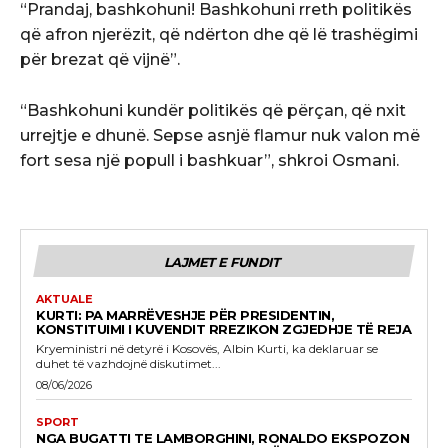
“Prandaj, bashkohuni! Bashkohuni rreth politikës
që afron njerëzit, që ndërton dhe që lë trashëgimi
për brezat që vijnë”.
“Bashkohuni kundër politikës që përçan, që nxit
urrejtje e dhunë. Sepse asnjë flamur nuk valon më
fort sesa një popull i bashkuar”, shkroi Osmani.
LAJMET E FUNDIT
AKTUALE
KURTI: PA MARRËVESHJE PËR PRESIDENTIN,
KONSTITUIMI I KUVENDIT RREZIKON ZGJEDHJE TË REJA
Kryeministri në detyrë i Kosovës, Albin Kurti, ka deklaruar se
duhet të vazhdojnë diskutimet...
08/06/2026
SPORT
NGA BUGATTI TE LAMBORGHINI, RONALDO EKSPOZON