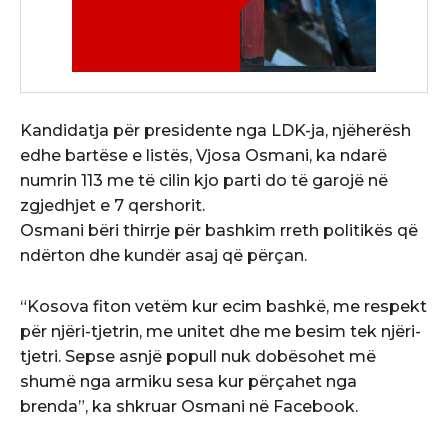
Kandidatja për presidente nga LDK-ja, njëherësh
edhe bartëse e listës, Vjosa Osmani, ka ndarë
numrin 113 me të cilin kjo parti do të garojë në
zgjedhjet e 7 qershorit.
Osmani bëri thirrje për bashkim rreth politikës që
ndërton dhe kundër asaj që përçan.
“Kosova fiton vetëm kur ecim bashkë, me respekt
për njëri-tjetrin, me unitet dhe me besim tek njëri-
tjetri. Sepse asnjë popull nuk dobësohet më
shumë nga armiku sesa kur përçahet nga
brenda”, ka shkruar Osmani në Facebook.