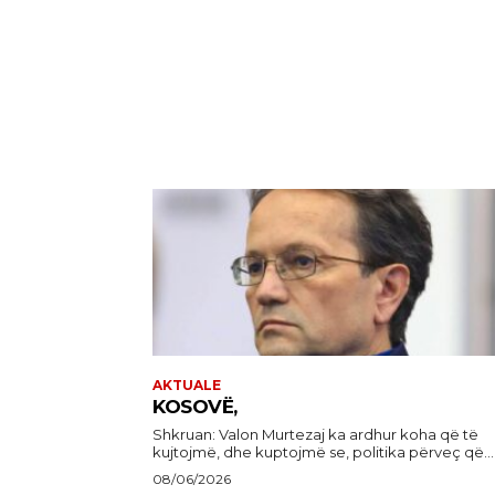
AKTUALE
KOSOVË,
Shkruan: Valon Murtezaj ka ardhur koha që të
kujtojmë, dhe kuptojmë se, politika përveç që...
08/06/2026