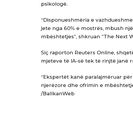
psikologë.
“Disponueshmëria e vazhdueshme e 
jete nga 60% e mostrës, mbush një b
mbështetjes”, shkruan ”The Next W
Siç raporton Reuters Online, shqet
mjeteve të IA-së tek të rinjtë janë rr
“Ekspertët kanë paralajmëruar për
njerëzore dhe ofrimin e mbështetje
/BallkanWeb