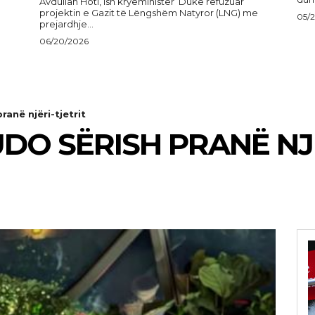
Avdullah Hoti, ish kryeministër Duke refuzuar
projektin e Gazit të Lëngshëm Natyror (LNG) me
05/
prejardhje...
06/20/2026