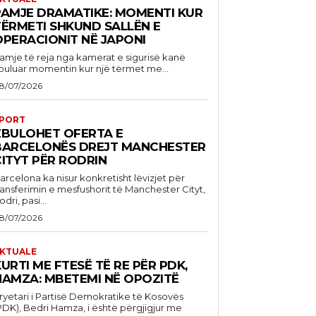
PAMJE DRAMATIKE: MOMENTI KUR
TËRMETI SHKUND SALLËN E
OPERACIONIT NË JAPONI
amje të reja nga kamerat e sigurisë kanë
buluar momentin kur një tërmet me...
8/07/2026
PORT
ZBULOHET OFERTA E
BARCELONËS DREJT MANCHESTER
CITYT PËR RODRIN
arcelona ka nisur konkretisht lëvizjet për
ransferimin e mesfushorit të Manchester Cityt,
odri, pasi...
8/07/2026
KTUALE
URTI ME FTESË TË RE PËR PDK,
HAMZA: MBETEMI NË OPOZITË
ryetari i Partisë Demokratike të Kosovës
PDK), Bedri Hamza, i është përgjigjur me