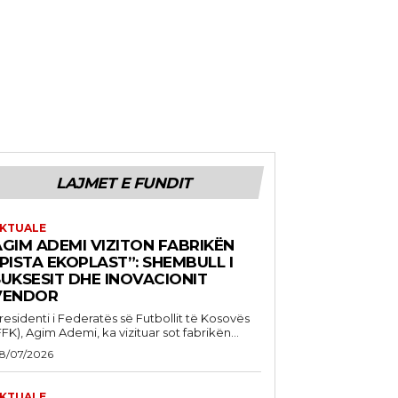
LAJMET E FUNDIT
KTUALE
AGIM ADEMI VIZITON FABRIKËN
PISTA EKOPLAST”: SHEMBULL I
SUKSESIT DHE INOVACIONIT
VENDOR
residenti i Federatës së Futbollit të Kosovës
FFK), Agim Ademi, ka vizituar sot fabrikën...
8/07/2026
KTUALE