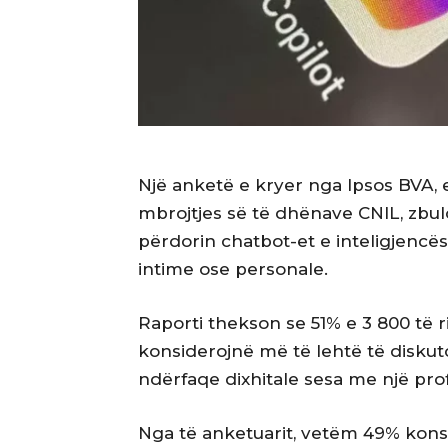
Një anketë e kryer nga Ipsos BVA, e
mbrojtjes së të dhënave CNIL, zbulo
përdorin chatbot-et e inteligjencës a
intime ose personale.
Raporti thekson se 51% e 3 800 të r
konsiderojnë më të lehtë të disku
ndërfaqe dixhitale sesa me një prof
Nga të anketuarit, vetëm 49% kons