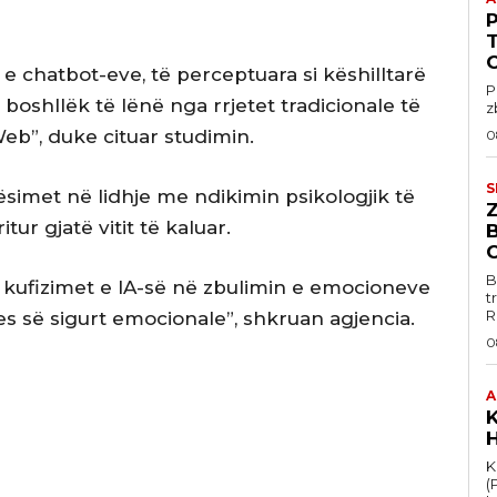
chatbot-eve, të perceptuara si këshilltarë
P
oshllëk të lënë nga rrjetet tradicionale të
z
eb”, duke cituar studimin.
0
S
ësimet në lidhje me ndikimin psikologjik të
itur gjatë vitit të kaluar.
B
 kufizimet e IA-së në zbulimin e emocioneve
t
R
s së sigurt emocionale”, shkruan agjencia.
0
A
K
K
(