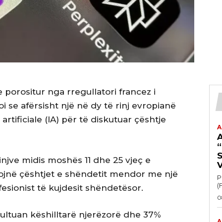
 porositur nga rregullatori francez i
i se afërsisht një në dy të rinj evropianë
rtificiale (IA) për të diskutuar çështje
A
“
injve midis moshës 11 dhe 25 vjeç e
tojnë çështjet e shëndetit mendor me një
P
(
esionist të kujdesit shëndetësor.
0
ultuan këshilltarë njerëzorë dhe 37%
A