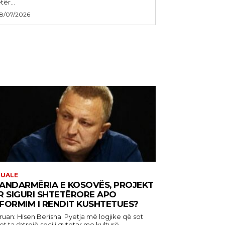
tër...
8/07/2026
TUALE
ANDARMËRIA E KOSOVËS, PROJEKT
R SIGURI SHTETËRORE APO
FORMIM I RENDIT KUSHTETUES?
: Hisen Berisha Pyetja më logjike që sot
t ta shtrojë secili qytetar me kulturë...