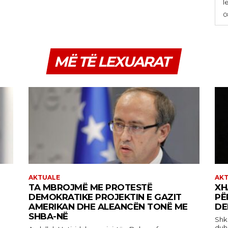
le
0
MË TË LEXUARAT
AKTUALE
AK
TA MBROJMË ME PROTESTË
XH
DEMOKRATIKE PROJEKTIN E GAZIT
PË
AMERIKAN DHE ALEANCËN TONË ME
DE
SHBA-NË
Shkruan
duhe