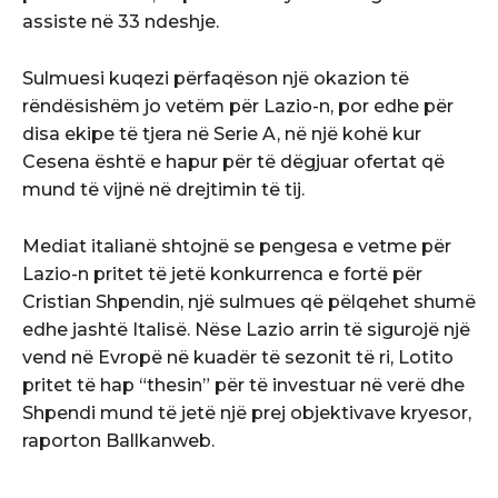
assiste në 33 ndeshje.
Sulmuesi kuqezi përfaqëson një okazion të
rëndësishëm jo vetëm për Lazio-n, por edhe për
disa ekipe të tjera në Serie A, në një kohë kur
Cesena është e hapur për të dëgjuar ofertat që
mund të vijnë në drejtimin të tij.
Mediat italianë shtojnë se pengesa e vetme për
Lazio-n pritet të jetë konkurrenca e fortë për
Cristian Shpendin, një sulmues që pëlqehet shumë
edhe jashtë Italisë. Nëse Lazio arrin të sigurojë një
vend në Evropë në kuadër të sezonit të ri, Lotito
pritet të hap “thesin” për të investuar në verë dhe
Shpendi mund të jetë një prej objektivave kryesor,
raporton Ballkanweb.