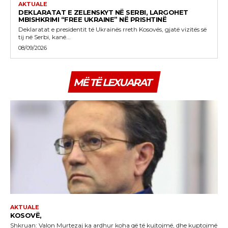
AKTUALE
DEKLARATAT E ZELENSKYT NË SERBI, LARGOHET
MBISHKRIMI “FREE UKRAINE” NË PRISHTINË
Deklaratat e presidentit të Ukrainës rreth Kosovës, gjatë vizitës së
tij në Serbi, kanë...
08/09/2026
MË TË LEXUARAT
AKTUALE
KOSOVË,
Shkruan: Valon Murtezaj ka ardhur koha që të kujtojmë, dhe kuptojmë