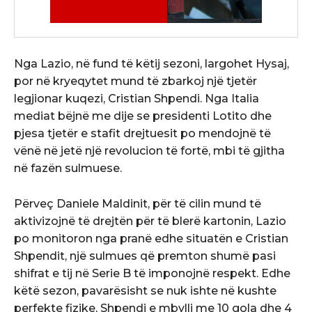
Nga Lazio, në fund të këtij sezoni, largohet Hysaj,
por në kryeqytet mund të zbarkoj një tjetër
legjionar kuqezi, Cristian Shpendi. Nga Italia
mediat bëjnë me dije se presidenti Lotito dhe
pjesa tjetër e stafit drejtuesit po mendojnë të
vënë në jetë një revolucion të fortë, mbi të gjitha
në fazën sulmuese.
Përveç Daniele Maldinit, për të cilin mund të
aktivizojnë të drejtën për të blerë kartonin, Lazio
po monitoron nga pranë edhe situatën e Cristian
Shpendit, një sulmues që premton shumë pasi
shifrat e tij në Serie B të imponojnë respekt. Edhe
këtë sezon, pavarësisht se nuk ishte në kushte
perfekte fizike, Shpendi e mbylli me 10 gola dhe 4