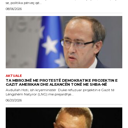
se, politika përveç që...
08/06/2026
AKTUALE
TA MBROJMË ME PROTESTË DEMOKRATIKE PROJEKTIN E
GAZIT AMERIKAN DHE ALEANCËN TONË ME SHBA-NË
Avdullah Hoti, ish kryeministër Duke refuzuar projektin e Gazit të
Lëngshëm Natyror (LNG) me prejardhje...
06/20/2026