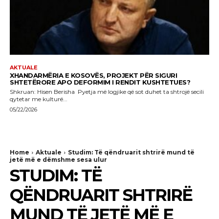
AKTUALE
XHANDARMËRIA E KOSOVËS, PROJEKT PËR SIGURI
SHTETËRORE APO DEFORMIM I RENDIT KUSHTETUES?
Shkruan: Hisen Berisha Pyetja më logjike që sot duhet ta shtrojë secili
qytetar me kulturë...
05/22/2026