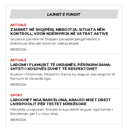
LAJMET E FUNDIT
AKTUALE
ZJARRET NË SHQIPËRI, MBROJTJA: SITUATA NËN
KONTROLL, VIJON NDËRHYRJA NË VATRAT AKTIVE
Situata e zjarreve në Shqipëri paraqitet përgjithësisht e
stabilizuar dhe nën kontroll, ndërsa ekipet...
08/09/2026
AKTUALE
LARGIMI I FLAMURIT TË UKRAINËS, PËRPARIM RAMA:
SHTETI I KOSOVËS DUHET TË RESPEKTOHET
Kryetari i Prishtinës, Përparim Rama ka reaguar pas largimit të
flamurit të Ukrainës nga...
08/09/2026
SPORT
LARGOHET NGA BARCELONA, ARAUJO NISET DREJT
LIVERPOOLIT PËR TESTET MJEKËSORE
Mbrojtësi uruguaian, Ronald Araujo është larguar nga kampi i
Barcelonës, për t’u nisur drejt...
08/09/2026