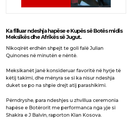
Ka filluar ndeshja hapëse e Kupës së Botës midis
Meksikës dhe Afrikës së Jugut.
Nikoqirët erdhën shpejt te goli falë Julian
Quinones në minutën e nëntë.
Meksikanët janë konsideruar favoritë në hyrje të
këtij takimi, dhe mënyra se si ka nisur ndeshja
duket se po na shpie drejt atij parashikimi.
Përndryshe, para ndeshjes u zhvillua ceremonia
hapëse e Botërorit me performanca nga yje si
Shakira e J Balvin, raporton Klan Kosova.