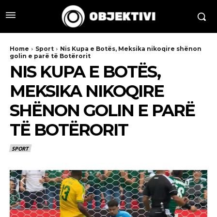
Home
Sport
Nis Kupa e Botës, Meksika nikoqire shënon
golin e parë të Botërorit
NIS KUPA E BOTËS,
MEKSIKA NIKOQIRE
SHËNON GOLIN E PARË
TË BOTËRORIT
SPORT