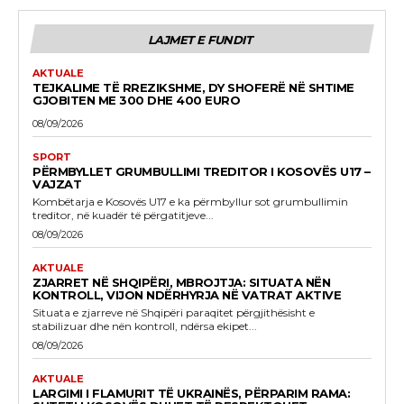
LAJMET E FUNDIT
AKTUALE
TEJKALIME TË RREZIKSHME, DY SHOFERË NË SHTIME
GJOBITEN ME 300 DHE 400 EURO
08/09/2026
SPORT
PËRMBYLLET GRUMBULLIMI TREDITOR I KOSOVËS U17 –
VAJZAT
Kombëtarja e Kosovës U17 e ka përmbyllur sot grumbullimin
treditor, në kuadër të përgatitjeve...
08/09/2026
AKTUALE
ZJARRET NË SHQIPËRI, MBROJTJA: SITUATA NËN
KONTROLL, VIJON NDËRHYRJA NË VATRAT AKTIVE
Situata e zjarreve në Shqipëri paraqitet përgjithësisht e
stabilizuar dhe nën kontroll, ndërsa ekipet...
08/09/2026
AKTUALE
LARGIMI I FLAMURIT TË UKRAINËS, PËRPARIM RAMA: