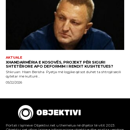
Portali i lajmeve Objektivi.net u themelua në dhjetor të vitit 2023.
Objektivi.net ofron lajme e informacione objektive dhe analiza vendore