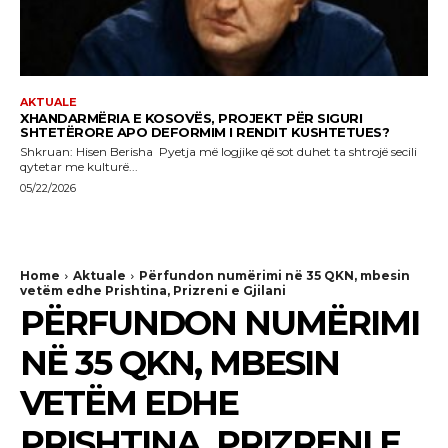
AKTUALE
XHANDARMËRIA E KOSOVËS, PROJEKT PËR SIGURI
SHTETËRORE APO DEFORMIM I RENDIT KUSHTETUES?
Shkruan: Hisen Berisha Pyetja më logjike që sot duhet ta shtrojë secili
qytetar me kulturë...
05/22/2026