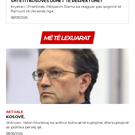
SHTETI I KOSOVËS DUHET TË RESPEKTOHET
Kryetari i Prishtinës, Përparim Rama ka reaguar pas largimit të
flamurit të Ukrainës nga...
08/09/2026
MË TË LEXUARAT
AKTUALE
KOSOVË,
Shkruan: Valon Murtezaj ka ardhur koha që të kujtojmë, dhe kuptojmë
se, politika përveç që...
08/06/2026