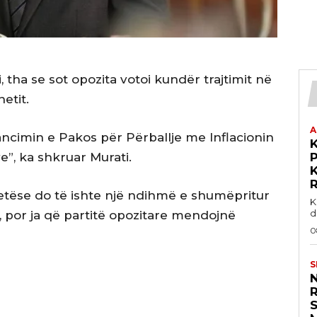
, tha se sot opozita votoi kundër trajtimit në
etit.
A
ncimin e Pakos për Përballje me Inflacionin
e”, ka shkruar Murati.
P
etëse do të ishte një ndihmë e shumëpritur
K
d
, por ja që partitë opozitare mendojnë
0
S
S