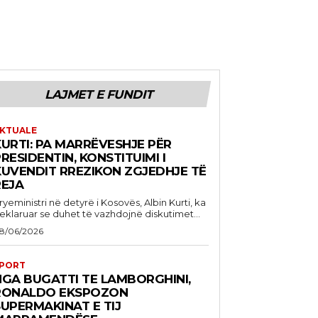
LAJMET E FUNDIT
KTUALE
KURTI: PA MARRËVESHJE PËR
RESIDENTIN, KONSTITUIMI I
KUVENDIT RREZIKON ZGJEDHJE TË
REJA
ryeministri në detyrë i Kosovës, Albin Kurti, ka
eklaruar se duhet të vazhdojnë diskutimet...
8/06/2026
PORT
NGA BUGATTI TE LAMBORGHINI,
RONALDO EKSPOZON
UPERMAKINAT E TIJ