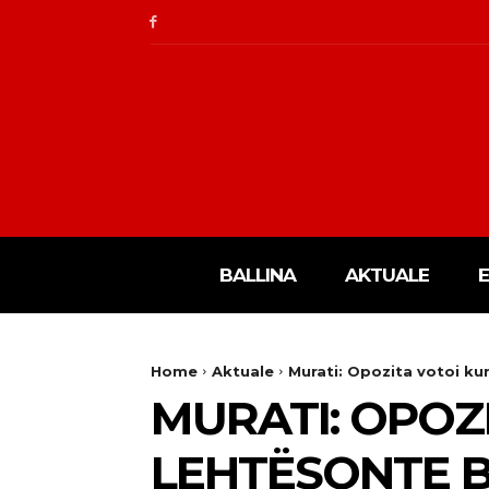
BALLINA
AKTUALE
Home
Aktuale
Murati: Opozita votoi ku
MURATI: OPOZI
LEHTËSONTE B