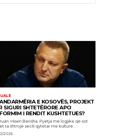
TUALE
ANDARMËRIA E KOSOVËS, PROJEKT
R SIGURI SHTETËRORE APO
FORMIM I RENDIT KUSHTETUES?
: Hisen Berisha Pyetja më logjike që sot
t ta shtrojë secili qytetar me kulturë...
22/2026