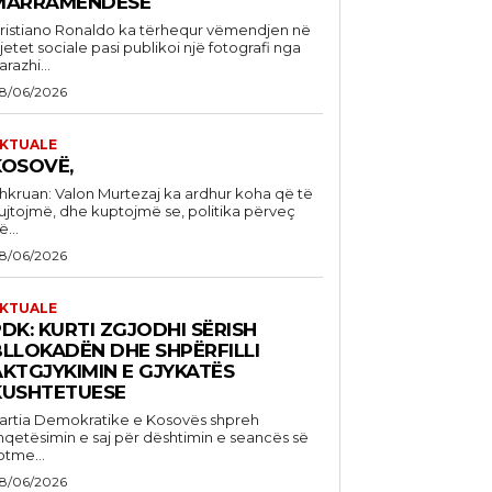
MARRAMENDËSE
ristiano Ronaldo ka tërhequr vëmendjen në
rjetet sociale pasi publikoi një fotografi nga
arazhi...
8/06/2026
KTUALE
KOSOVË,
kruan: Valon Murtezaj ka ardhur koha që të
ujtojmë, dhe kuptojmë se, politika përveç
ë...
8/06/2026
KTUALE
DK: KURTI ZGJODHI SËRISH
BLLOKADËN DHE SHPËRFILLI
AKTGJYKIMIN E GJYKATËS
KUSHTETUESE
artia Demokratike e Kosovës shpreh
hqetësimin e saj për dështimin e seancës së
otme...
8/06/2026