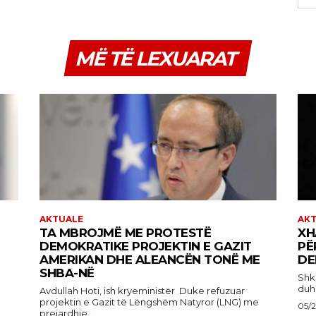
MË TË LEXUARAT
AKTUALE
AK
TA MBROJMË ME PROTESTË
XH
DEMOKRATIKE PROJEKTIN E GAZIT
PË
AMERIKAN DHE ALEANCËN TONË ME
DE
SHBA-NË
Shkruan
duhe
Avdullah Hoti, ish kryeministër Duke refuzuar
projektin e Gazit të Lëngshëm Natyror (LNG) me
05/
prejardhje...