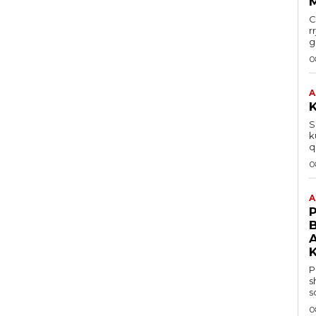
C
r
g
0
A
Sh
k
q
0
A
P
P
s
s
0