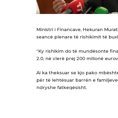
Ministri i Financave, Hekuran Murati
seancë plenare të rishikimit të buxh
“Ky rishikim do të mundësonte fina
2.0, në vlerë prej 200 milionë eurov
Ai ka theksuar se kjo pako mbësht
për të lehtësuar barrën e familjeve
ndryshe fatkeqësisht.