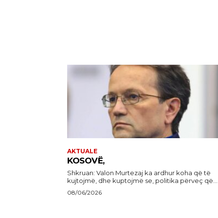
AKTUALE
KOSOVË,
Shkruan: Valon Murtezaj ka ardhur koha që të
kujtojmë, dhe kuptojmë se, politika përveç që...
08/06/2026