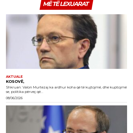
MË TË LEXUARAT
AKTUALE
KOSOVË,
Shkruan: Valon Murtezaj ka ardhur koha që të kujtojmë, dhe kuptojmë
se, politika përveç që...
08/06/2026