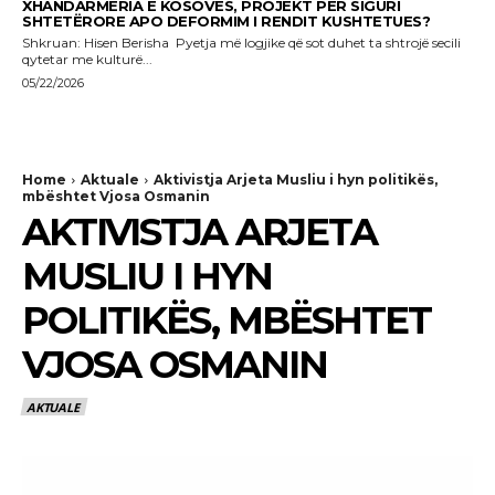
XHANDARMËRIA E KOSOVËS, PROJEKT PËR SIGURI
SHTETËRORE APO DEFORMIM I RENDIT KUSHTETUES?
Shkruan: Hisen Berisha Pyetja më logjike që sot duhet ta shtrojë secili
qytetar me kulturë...
05/22/2026