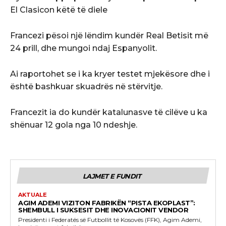
El Clasicon këtë të diele
Francezi pësoi një lëndim kundër Real Betisit më
24 prill, dhe mungoi ndaj Espanyolit.
Ai raportohet se i ka kryer testet mjekësore dhe i
është bashkuar skuadrës në stërvitje.
Francezit ia do kundër katalunasve të cilëve u ka
shënuar 12 gola nga 10 ndeshje.
LAJMET E FUNDIT
AKTUALE
AGIM ADEMI VIZITON FABRIKËN “PISTA EKOPLAST”:
SHEMBULL I SUKSESIT DHE INOVACIONIT VENDOR
Presidenti i Federatës së Futbollit të Kosovës (FFK), Agim Ademi,