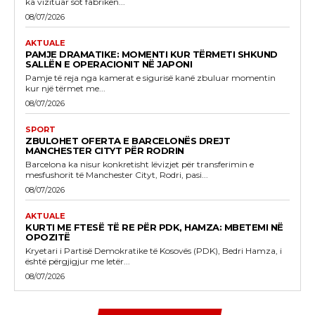
ka vizituar sot fabrikën...
08/07/2026
AKTUALE
PAMJE DRAMATIKE: MOMENTI KUR TËRMETI SHKUND
SALLËN E OPERACIONIT NË JAPONI
Pamje të reja nga kamerat e sigurisë kanë zbuluar momentin
kur një tërmet me...
08/07/2026
SPORT
ZBULOHET OFERTA E BARCELONËS DREJT
MANCHESTER CITYT PËR RODRIN
Barcelona ka nisur konkretisht lëvizjet për transferimin e
mesfushorit të Manchester Cityt, Rodri, pasi...
08/07/2026
AKTUALE
KURTI ME FTESË TË RE PËR PDK, HAMZA: MBETEMI NË
OPOZITË
Kryetari i Partisë Demokratike të Kosovës (PDK), Bedri Hamza, i
është përgjigjur me letër...
08/07/2026