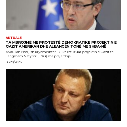
AKTUALE
TA MBROJMË ME PROTESTË DEMOKRATIKE PROJEKTIN E
GAZIT AMERIKAN DHE ALEANCËN TONË ME SHBA-NË
Avdullah Hoti, ish kryeministër Duke refuzuar projektin e Gazit të
Lëngshëm Natyror (LNG) me prejardhje...
06/20/2026