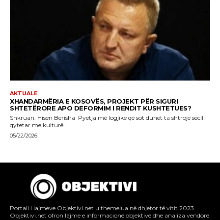
Portali i lajmeve Objektivi.net u themelua në dhjetor të vitit 2023.
Objektivi.net ofron lajme e informacione objektive dhe analiza vendore