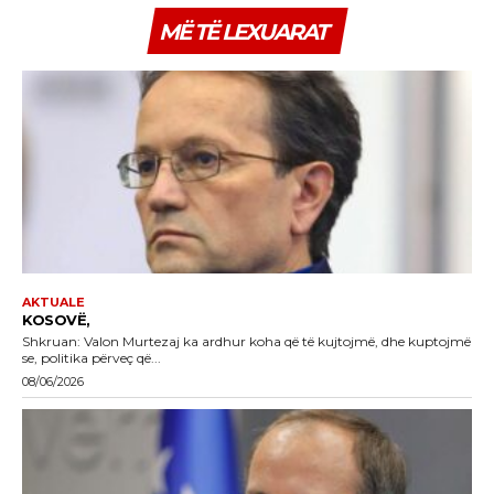
MË TË LEXUARAT
AKTUALE
KOSOVË,
Shkruan: Valon Murtezaj ka ardhur koha që të kujtojmë, dhe kuptojmë
se, politika përveç që...
08/06/2026