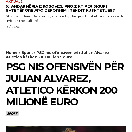
AKTUALE
XHANDARMËRIA E KOSOVËS, PROJEKT PËR SIGURI
SHTETËRORE APO DEFORMIM I RENDIT KUSHTETUES?
Shkruan: Hisen Berisha Pyetja më logjike që sot duhet ta shtrojë secili
qytetar me kulturë...
05/22/2026