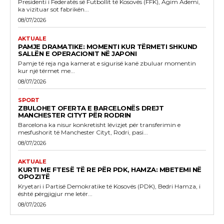
Presidenti i Federatës së Futbollit të Kosovës (FFK), Agim Ademi,
ka vizituar sot fabrikën...
08/07/2026
AKTUALE
PAMJE DRAMATIKE: MOMENTI KUR TËRMETI SHKUND
SALLËN E OPERACIONIT NË JAPONI
Pamje të reja nga kamerat e sigurisë kanë zbuluar momentin
kur një tërmet me...
08/07/2026
SPORT
ZBULOHET OFERTA E BARCELONËS DREJT
MANCHESTER CITYT PËR RODRIN
Barcelona ka nisur konkretisht lëvizjet për transferimin e
mesfushorit të Manchester Cityt, Rodri, pasi...
08/07/2026
AKTUALE
KURTI ME FTESË TË RE PËR PDK, HAMZA: MBETEMI NË
OPOZITË
Kryetari i Partisë Demokratike të Kosovës (PDK), Bedri Hamza, i
është përgjigjur me letër...
08/07/2026