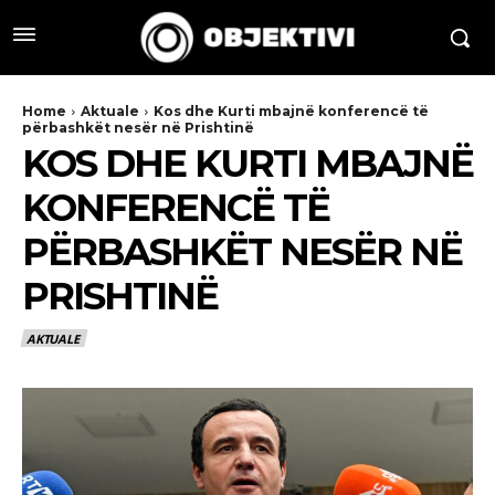
Home
Aktuale
Kos dhe Kurti mbajnë konferencë të
përbashkët nesër në Prishtinë
KOS DHE KURTI MBAJNË
KONFERENCË TË
PËRBASHKËT NESËR NË
PRISHTINË
AKTUALE