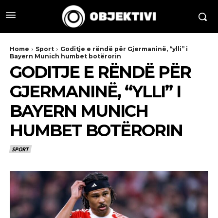
Home
Sport
Goditje e rëndë për Gjermaninë, “ylli” i
Bayern Munich humbet botërorin
GODITJE E RËNDË PËR
GJERMANINË, “YLLI” I
BAYERN MUNICH
HUMBET BOTËRORIN
SPORT