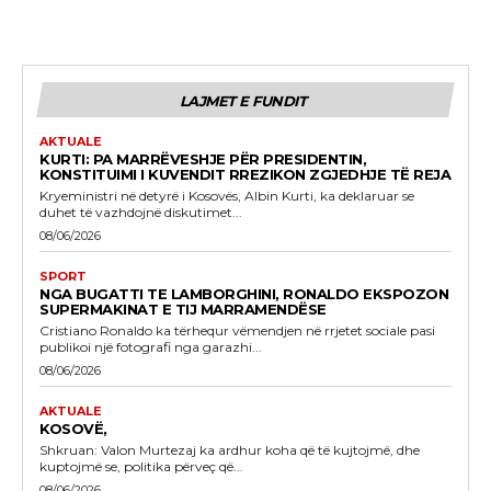
LAJMET E FUNDIT
AKTUALE
KURTI: PA MARRËVESHJE PËR PRESIDENTIN,
KONSTITUIMI I KUVENDIT RREZIKON ZGJEDHJE TË REJA
Kryeministri në detyrë i Kosovës, Albin Kurti, ka deklaruar se
duhet të vazhdojnë diskutimet...
08/06/2026
SPORT
NGA BUGATTI TE LAMBORGHINI, RONALDO EKSPOZON
SUPERMAKINAT E TIJ MARRAMENDËSE
Cristiano Ronaldo ka tërhequr vëmendjen në rrjetet sociale pasi
publikoi një fotografi nga garazhi...
08/06/2026
AKTUALE
KOSOVË,
Shkruan: Valon Murtezaj ka ardhur koha që të kujtojmë, dhe
kuptojmë se, politika përveç që...
08/06/2026