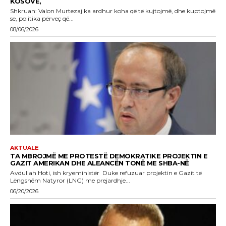
KOSOVË,
Shkruan: Valon Murtezaj ka ardhur koha që të kujtojmë, dhe kuptojmë
se, politika përveç që...
08/06/2026
AKTUALE
TA MBROJMË ME PROTESTË DEMOKRATIKE PROJEKTIN E
GAZIT AMERIKAN DHE ALEANCËN TONË ME SHBA-NË
Avdullah Hoti, ish kryeministër Duke refuzuar projektin e Gazit të
Lëngshëm Natyror (LNG) me prejardhje...
06/20/2026