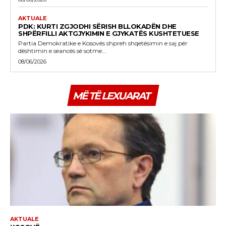
AKTUALE
PDK: KURTI ZGJODHI SËRISH BLLOKADËN DHE
SHPËRFILLI AKTGJYKIMIN E GJYKATËS KUSHTETUESE
Partia Demokratike e Kosovës shpreh shqetësimin e saj për
dështimin e seancës së sotme...
08/06/2026
MË TË LEXUARAT
AKTUALE