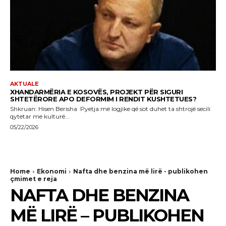
AKTUALE
XHANDARMËRIA E KOSOVËS, PROJEKT PËR SIGURI
SHTETËRORE APO DEFORMIM I RENDIT KUSHTETUES?
Shkruan: Hisen Berisha Pyetja më logjike që sot duhet ta shtrojë secili
qytetar me kulturë...
05/22/2026