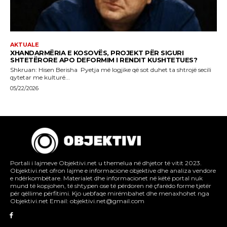
Portali i lajmeve Objektivi.net u themelua në dhjetor të vitit 2023.
Objektivi.net ofron lajme e informacione objektive dhe analiza vendore
e ndërkombëtare. Materialet dhe informacionet në këtë portal nuk
mund të kopjohen, të shtypen ose të përdoren në çfarëdo forme tjetër
për qëllime përfitimi. Kjo uebfaqe mirëmbahet dhe menaxhohet nga
Objektivi.net Email: objektivi.net@gmail.com