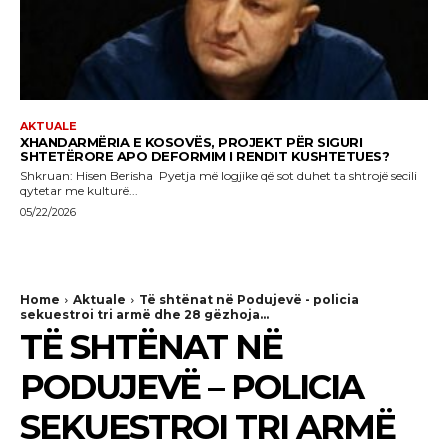
AKTUALE
XHANDARMËRIA E KOSOVËS, PROJEKT PËR SIGURI
SHTETËRORE APO DEFORMIM I RENDIT KUSHTETUES?
Shkruan: Hisen Berisha Pyetja më logjike që sot duhet ta shtrojë secili
qytetar me kulturë...
05/22/2026