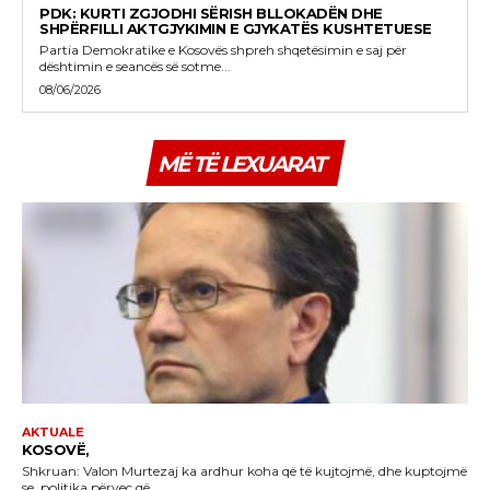
PDK: KURTI ZGJODHI SËRISH BLLOKADËN DHE
SHPËRFILLI AKTGJYKIMIN E GJYKATËS KUSHTETUESE
Partia Demokratike e Kosovës shpreh shqetësimin e saj për
dështimin e seancës së sotme...
08/06/2026
MË TË LEXUARAT
AKTUALE
KOSOVË,
Shkruan: Valon Murtezaj ka ardhur koha që të kujtojmë, dhe kuptojmë
se, politika përveç që...