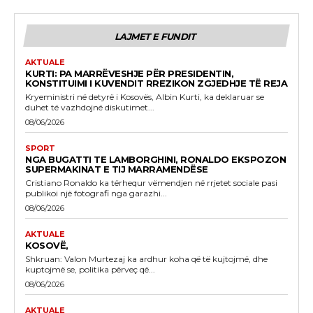
LAJMET E FUNDIT
AKTUALE
KURTI: PA MARRËVESHJE PËR PRESIDENTIN,
KONSTITUIMI I KUVENDIT RREZIKON ZGJEDHJE TË REJA
Kryeministri në detyrë i Kosovës, Albin Kurti, ka deklaruar se
duhet të vazhdojnë diskutimet...
08/06/2026
SPORT
NGA BUGATTI TE LAMBORGHINI, RONALDO EKSPOZON
SUPERMAKINAT E TIJ MARRAMENDËSE
Cristiano Ronaldo ka tërhequr vëmendjen në rrjetet sociale pasi
publikoi një fotografi nga garazhi...
08/06/2026
AKTUALE
KOSOVË,
Shkruan: Valon Murtezaj ka ardhur koha që të kujtojmë, dhe
kuptojmë se, politika përveç që...
08/06/2026
AKTUALE