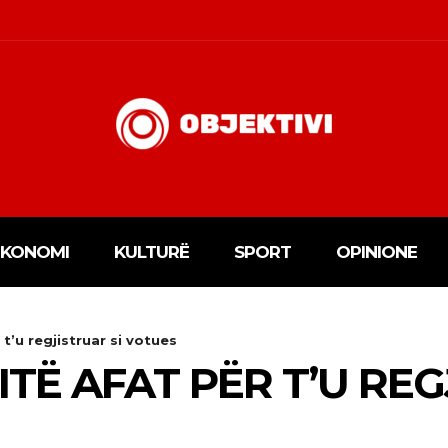
EKONOMI
KULTURË
SPORT
OPINIONE
 t’u regjistruar si votues
ITË AFAT PËR T’U REG