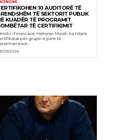
KONOMI
CERTIFIKOHEN 10 AUDITORË TË
BRENDSHËM TË SEKTORIT PUBLIK
NË KUADËR TË PROGRAMIT
KOMBËTAR TË CERTIFIKIMIT
inistri i Financave, Hekuran Murati, ka ndarë
ertifikatat për grupin e parë të
jesëmarrësve...
8/05/2026