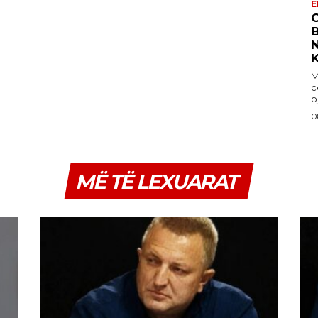
E
M
c
p
0
MË TË LEXUARAT