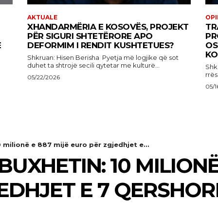
AKTUALE
OPI
XHANDARMËRIA E KOSOVËS, PROJEKT
TR
PËR SIGURI SHTETËRORE APO
PR
E
DEFORMIM I RENDIT KUSHTETUES?
OS
KO
Shkruan: Hisen Berisha Pyetja më logjike që sot
duhet ta shtrojë secili qytetar me kulturë...
Shkruan:
e
rrës
05/22/2026
05/1