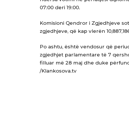
07:00 deri 19:00.
Komisioni Qendror i Zgjedhjeve sot
zgjedhjeve, që kap vlerën 10,887,18
Po ashtu, është vendosur që periu
zgjedhjet parlamentare të 7 qershor
filluar më 28 maj dhe duke përfun
/Klankosova.tv