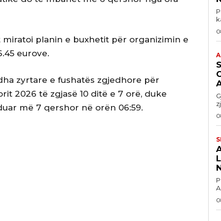
P
k
0
 miratoi planin e buxhetit për organizimin e
6.45 eurove.
A
S
O
dha zyrtare e fushatës zgjedhore për
it 2026 të zgjasë 10 ditë e 7 orë, duke
G
z
duar më 7 qershor në orën 06:59.
0
S
L
P
A
0