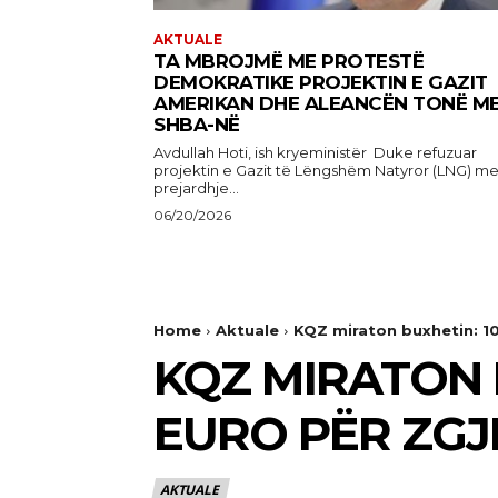
AKTUALE
TA MBROJMË ME PROTESTË
DEMOKRATIKE PROJEKTIN E GAZIT
AMERIKAN DHE ALEANCËN TONË M
SHBA-NË
Avdullah Hoti, ish kryeministër Duke refuzuar
projektin e Gazit të Lëngshëm Natyror (LNG) m
prejardhje...
06/20/2026