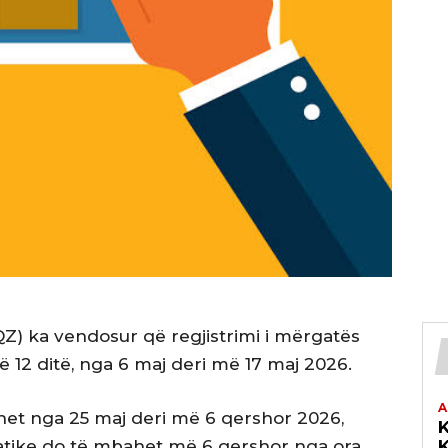
Z) ka vendosur që regjistrimi i mërgatës
ë 12 ditë, nga 6 maj deri më 17 maj 2026.
A
het nga 25 maj deri më 6 qershor 2026,
K
atike do të mbahet më 6 qershor nga ora