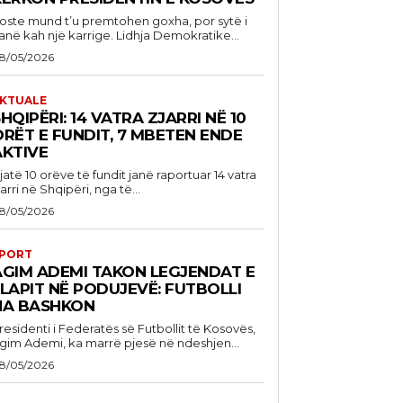
oste mund t’u premtohen goxha, por sytë i
anë kah një karrige. Lidhja Demokratike...
8/05/2026
KTUALE
HQIPËRI: 14 VATRA ZJARRI NË 10
RËT E FUNDIT, 7 MBETEN ENDE
AKTIVE
jatë 10 orëve të fundit janë raportuar 14 vatra
jarri në Shqipëri, nga të...
8/05/2026
PORT
AGIM ADEMI TAKON LEGJENDAT E
LAPIT NË PODUJEVË: FUTBOLLI
NA BASHKON
residenti i Federatës së Futbollit të Kosovës,
gim Ademi, ka marrë pjesë në ndeshjen...
8/05/2026