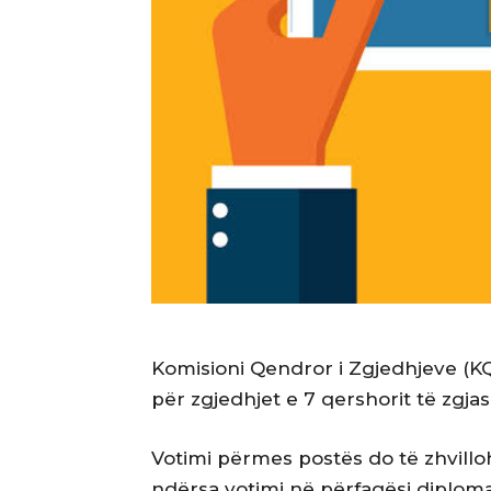
Komisioni Qendror i Zgjedhjeve (KQ
për zgjedhjet e 7 qershorit të zgjas
Votimi përmes postës do të zhvillo
ndërsa votimi në përfaqësi diplom