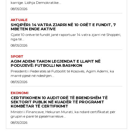
karrige. Lidhja Demokratike...
08/05/2026
AKTUALE
SHQIPËRI: 14 VATRA ZJARRI NË 10 ORËT E FUNDIT, 7
MBETEN ENDE AKTIVE
Gjatë 10 orëve të fundit janë raportuar 14 vatra zjarri në Shqipëri,
nga të...
08/05/2026
SPORT
AGIM ADEMI TAKON LEGJENDAT E LLAPIT NË
PODUJEVË: FUTBOLLI NA BASHKON
Presidenti i Federatës së Futbollit të Kosovës, Agim Ademi, ka
marrë pjesë në ndeshjen...
08/05/2026
EKONOMI
CERTIFIKOHEN 10 AUDITORË TË BRENDSHËM TË
SEKTORIT PUBLIK NË KUADËR TË PROGRAMIT
KOMBËTAR TË CERTIFIKIMIT
Ministri i Financave, Hekuran Murati, ka ndarë certifikatat për
grupin e parë të pjesëmarrësve...
08/05/2026