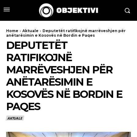
Home
Aktuale
Deputetët ratifikojnë marrëveshjen për
anëtarësimin e Kosovës në Bordin e Paqes
DEPUTETËT
RATIFIKOJNË
MARRËVESHJEN PËR
ANËTARËSIMIN E
KOSOVËS NË BORDIN E
PAQES
AKTUALE