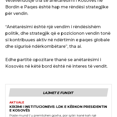
Vetëvendosje tha se anëtarësimi i Kosovës në
Bordin e Paqes është hap me rëndësi strategjike
për vendin.
“Anëtarësimi është një vendim i rëndësishëm
politik, dhe strategjik që e pozicionon vendin tonë
si kontribuues aktiv në ndërtimin e paqes globale
dhe sigurisë ndërkombëtare”, tha ai.
Edhe partitë opozitare thanë se anëtarësimi i
Kosovës në këtë bord është në interes të vendit.
LAJMET E FUNDIT
AKTUALE
KRIJIMI I INSTITUCIONEVE: LDK E KËRKON PRESIDENTIN
E KOSOVËS
Poste mund t’u premtohen goxha, por sytë i kanë kah një