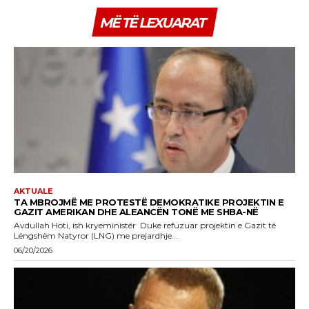
MË TË LEXUARAT
AKTUALE
TA MBROJMË ME PROTESTË DEMOKRATIKE PROJEKTIN E
GAZIT AMERIKAN DHE ALEANCËN TONË ME SHBA-NË
Avdullah Hoti, ish kryeministër Duke refuzuar projektin e Gazit të
Lëngshëm Natyror (LNG) me prejardhje...
06/20/2026