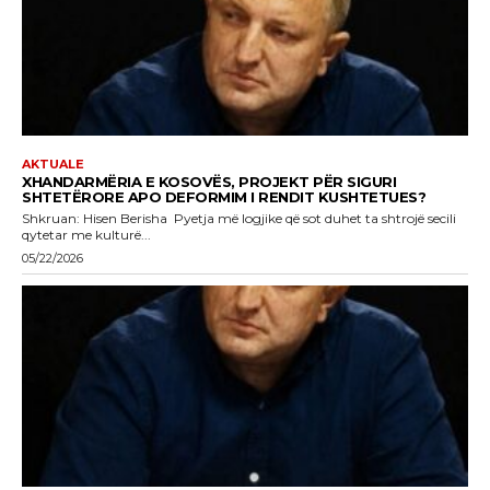
AKTUALE
XHANDARMËRIA E KOSOVËS, PROJEKT PËR SIGURI
SHTETËRORE APO DEFORMIM I RENDIT KUSHTETUES?
Shkruan: Hisen Berisha Pyetja më logjike që sot duhet ta shtrojë secili
qytetar me kulturë...
05/22/2026