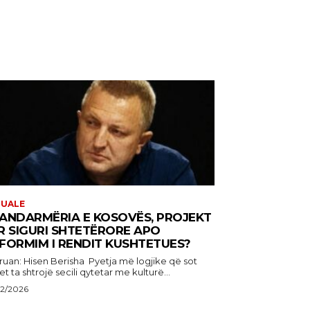
TUALE
ANDARMËRIA E KOSOVËS, PROJEKT
R SIGURI SHTETËRORE APO
FORMIM I RENDIT KUSHTETUES?
: Hisen Berisha Pyetja më logjike që sot
t ta shtrojë secili qytetar me kulturë...
22/2026