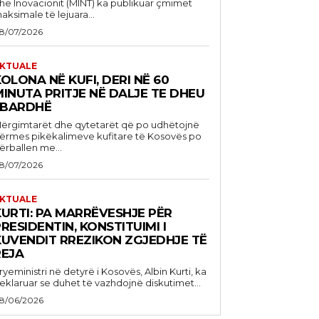
he Inovacionit (MINT) ka publikuar çmimet
aksimale të lejuara...
8/07/2026
KTUALE
OLONA NË KUFI, DERI NË 60
INUTA PRITJE NË DALJE TE DHEU
I BARDHË
ërgimtarët dhe qytetarët që po udhëtojnë
ërmes pikëkalimeve kufitare të Kosovës po
ërballen me...
8/07/2026
KTUALE
KURTI: PA MARRËVESHJE PËR
RESIDENTIN, KONSTITUIMI I
KUVENDIT RREZIKON ZGJEDHJE TË
REJA
ryeministri në detyrë i Kosovës, Albin Kurti, ka
eklaruar se duhet të vazhdojnë diskutimet...
8/06/2026