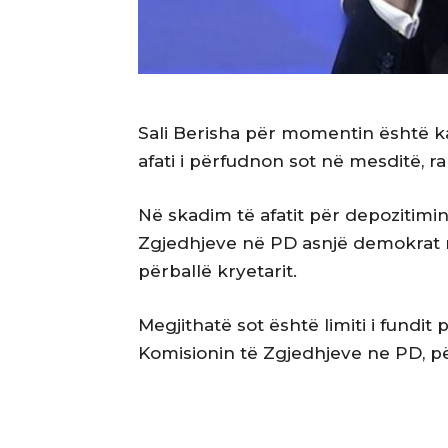
Sali Berisha për momentin është ka
afati i përfudnon sot në mesditë, r
Në skadim të afatit për depozitimi
Zgjedhjeve në PD asnjë demokrat n
përballë kryetarit.
Megjithatë sot është limiti i fundi
Komisionin të Zgjedhjeve ne PD, pë