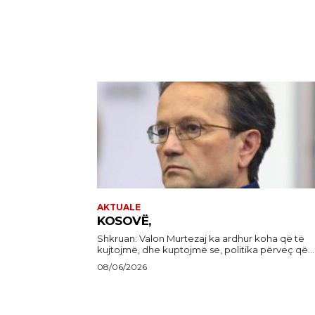
AKTUALE
KOSOVË,
Shkruan: Valon Murtezaj ka ardhur koha që të
kujtojmë, dhe kuptojmë se, politika përveç që...
08/06/2026