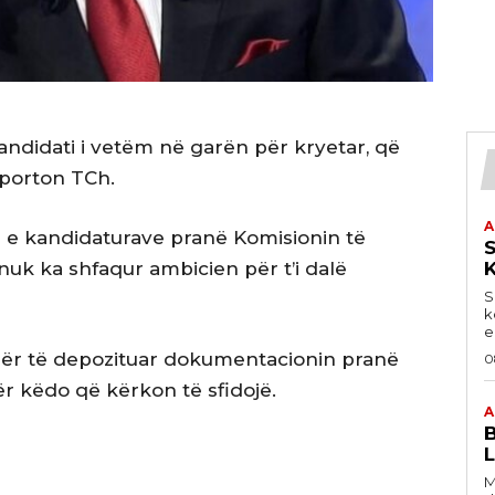
ndidati i vetëm në garën për kryetar, që
aporton TCh.
A
n e kandidaturave pranë Komisionin të
S
uk ka shfaqur ambicien për t’i dalë
S
k
e
t për të depozituar dokumentacionin pranë
0
r këdo që kërkon të sfidojë.
A
B
L
M