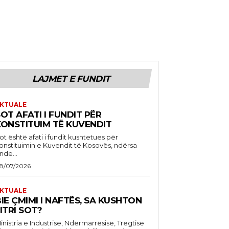
LAJMET E FUNDIT
KTUALE
OT AFATI I FUNDIT PËR
KONSTITUIM TË KUVENDIT
ot është afati i fundit kushtetues për
onstituimin e Kuvendit të Kosovës, ndërsa
nde...
8/07/2026
KTUALE
IE ÇMIMI I NAFTËS, SA KUSHTON
ITRI SOT?
inistria e Industrisë, Ndërmarrësisë, Tregtisë