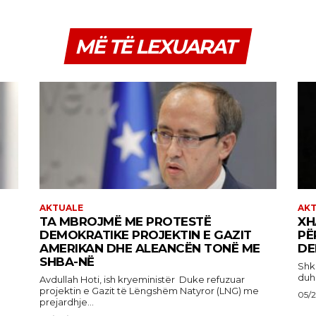
MË TË LEXUARAT
AKTUALE
AK
TA MBROJMË ME PROTESTË
XH
DEMOKRATIKE PROJEKTIN E GAZIT
PË
AMERIKAN DHE ALEANCËN TONË ME
DE
SHBA-NË
Shkruan
duhe
Avdullah Hoti, ish kryeministër Duke refuzuar
projektin e Gazit të Lëngshëm Natyror (LNG) me
05/
prejardhje...