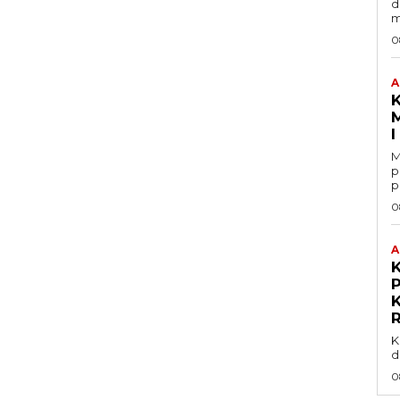
d
m
0
A
K
M
M
p
p
0
A
P
K
d
0