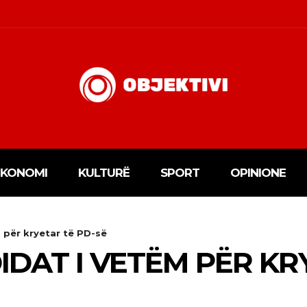
EKONOMI
KULTURË
SPORT
OPINIONE
 për kryetar të PD-së
IDAT I VETËM PËR KR