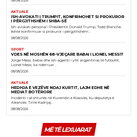
08/08/2026
AKTUALE
ISH-AVOKATI I TRUMPIT, KONFIRMOHET SI PROKUROR
I PËRGJITHSHËM I SHBA-SË
Ish-avokati personal i Presidentit Donald Trump, Todd Blanche,
është konfirmuar si prokuror i përgjithshëm...
08/08/2026
SPORT
VDES NË MOSHËN 68-VJEÇARE BABAI I LIONEL MESSIT
Jorge Messi, babai dhe ish-agjenti i yllit argjentinas të futbollit,
Lionel Messi, ka ndërruar...
08/08/2026
AKTUALE
HEDHJA E VEZËVE NDAJ KURTIT, LAJM EDHE NË
MEDIAT BOTËRORE
Incidenti i së shtunës në Kuvendin e Kosovës, ku deputetja e
Aleancës, Time Kadrijaj...
08/08/2026
MË TË LEXUARAT