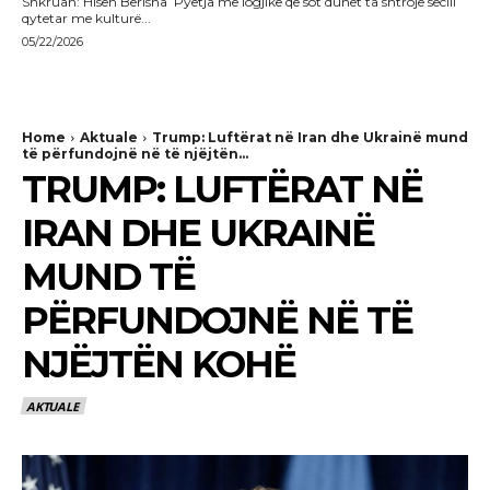
Shkruan: Hisen Berisha Pyetja më logjike që sot duhet ta shtrojë secili
qytetar me kulturë...
05/22/2026