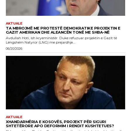
AKTUALE
TA MBROJMË ME PROTESTË DEMOKRATIKE PROJEKTIN E
GAZIT AMERIKAN DHE ALEANCËN TONË ME SHBA-NË
Avdullah Hoti, ish kryeministër Duke refuzuar projektin e Gazit të
Lëngshëm Natyror (LNG) me prejardhje...
06/20/2026
AKTUALE
XHANDARMËRIA E KOSOVËS, PROJEKT PËR SIGURI
SHTETËRORE APO DEFORMIM I RENDIT KUSHTETUES?