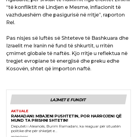
“të konfliktit në Lindjen e Mesme, inflacionit të
vazhdueshëm dhe pasigurisë në rritje”, raporton
Rel.
Pas nisjes së luftës së Shteteve të Bashkuara dhe
Izraelit me Iranin në fund të shkurtit, u rritën
çmimet globale të naftës. Kjo rritje u reflektua në
tregjet evropiane të energjisë dhe preku edhe
Kosovën, shtet që importon naftë.
LAJMET E FUNDIT
AKTUALE
RAMADANI: MBAJENI PUSHTETIN, POR HARROJENI QË
MUND TA PRISHNI SHTETIN!
Deputeti i Aleancës, Burim Ramadani, ka reaguar për situatën
politike dhe për shkeljet e...