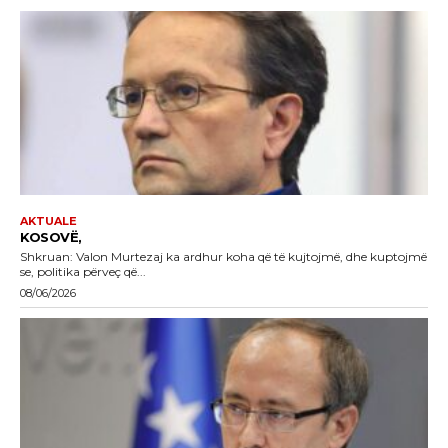
AKTUALE
KOSOVË,
Shkruan: Valon Murtezaj ka ardhur koha që të kujtojmë, dhe kuptojmë
se, politika përveç që...
08/06/2026