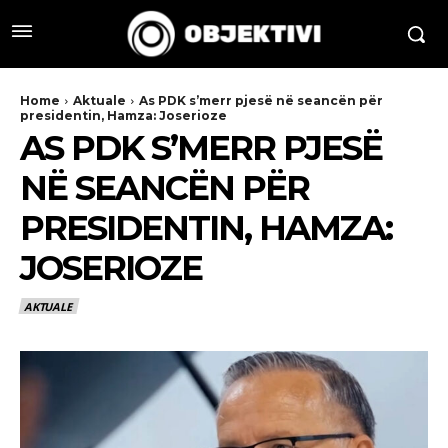
Home
Aktuale
As PDK s’merr pjesë në seancën për
presidentin, Hamza: Joserioze
AS PDK S’MERR PJESË
NË SEANCËN PËR
PRESIDENTIN, HAMZA:
JOSERIOZE
AKTUALE