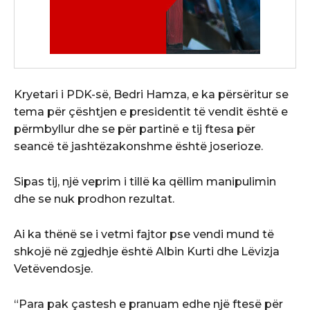
Kryetari i PDK-së, Bedri Hamza, e ka përsëritur se
tema për çështjen e presidentit të vendit është e
përmbyllur dhe se për partinë e tij ftesa për
seancë të jashtëzakonshme është joserioze.
Sipas tij, një veprim i tillë ka qëllim manipulimin
dhe se nuk prodhon rezultat.
Ai ka thënë se i vetmi fajtor pse vendi mund të
shkojë në zgjedhje është Albin Kurti dhe Lëvizja
Vetëvendosje.
“Para pak çastesh e pranuam edhe një ftesë për