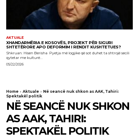
AKTUALE
XHANDARMËRIA E KOSOVËS, PROJEKT PËR SIGURI
SHTETËRORE APO DEFORMIM I RENDIT KUSHTETUES?
Shkruan: Hisen Berisha Pyetja më logjike që sot duhet ta shtrojë secili
qytetar me kulturë...
05/22/2026