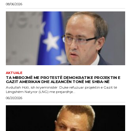
08/06/2026
AKTUALE
TA MBROJMË ME PROTESTË DEMOKRATIKE PROJEKTIN E
GAZIT AMERIKAN DHE ALEANCËN TONË ME SHBA-NË
Avdullah Hoti, ish kryeministër Duke refuzuar projektin e Gazit të
Lëngshëm Natyror (LNG) me prejardhje...
06/20/2026