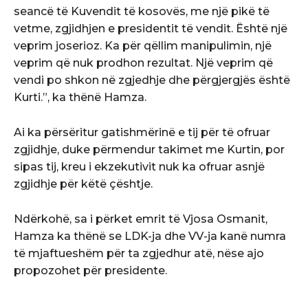
seancë të Kuvendit të kosovës, me një pikë të
vetme, zgjidhjen e presidentit të vendit. Është një
veprim joserioz. Ka për qëllim manipulimin, një
veprim që nuk prodhon rezultat. Një veprim që
vendi po shkon në zgjedhje dhe përgjergjës është
Kurti.”, ka thënë Hamza.
Ai ka përsëritur gatishmërinë e tij për të ofruar
zgjidhje, duke përmendur takimet me Kurtin, por
sipas tij, kreu i ekzekutivit nuk ka ofruar asnjë
zgjidhje për këtë çështje.
Ndërkohë, sa i përket emrit të Vjosa Osmanit,
Hamza ka thënë se LDK-ja dhe VV-ja kanë numra
të mjaftueshëm për ta zgjedhur atë, nëse ajo
propozohet për presidente.