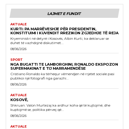
LAJMET E FUNDIT
AKTUALE
KURTI: PA MARRËVESHJE PËR PRESIDENTIN,
KONSTITUIMI I KUVENDIT RREZIKON ZGJEDHJE TË REJA
Kryeministri në detyrë i Kosovës, Albin Kurti, ka deklaruar se
duhet të vazhdojnë diskutimet...
08/06/2026
SPORT
NGA BUGATTI TE LAMBORGHINI, RONALDO EKSPOZON
SUPERMAKINAT E TIJ MARRAMENDËSE
Cristiano Ronaldo ka tërhequr vëmendjen në rrjetet sociale pasi
publikoi një fotografi nga garazhi...
08/06/2026
AKTUALE
KOSOVË,
Shkruan: Valon Murtezaj ka ardhur koha që të kujtojmë, dhe
kuptojmë se, politika përveç që...
08/06/2026
AKTUALE