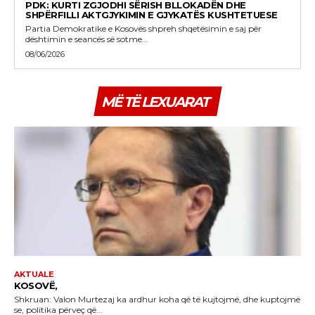
PDK: KURTI ZGJODHI SËRISH BLLOKADËN DHE
SHPËRFILLI AKTGJYKIMIN E GJYKATËS KUSHTETUESE
Partia Demokratike e Kosovës shpreh shqetësimin e saj për
dështimin e seancës së sotme...
08/06/2026
MË TË LEXUARAT
AKTUALE
KOSOVË,
Shkruan: Valon Murtezaj ka ardhur koha që të kujtojmë, dhe kuptojmë
se, politika përveç që...