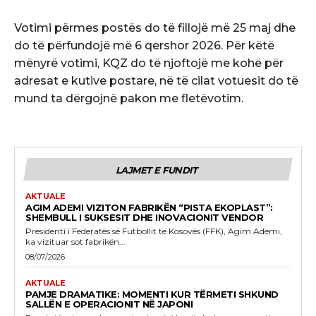
Votimi përmes postës do të fillojë më 25 maj dhe
do të përfundojë më 6 qershor 2026. Për këtë
mënyrë votimi, KQZ do të njoftojë me kohë për
adresat e kutive postare, në të cilat votuesit do të
mund ta dërgojnë pakon me fletëvotim.
LAJMET E FUNDIT
AKTUALE
AGIM ADEMI VIZITON FABRIKËN “PISTA EKOPLAST”:
SHEMBULL I SUKSESIT DHE INOVACIONIT VENDOR
Presidenti i Federatës së Futbollit të Kosovës (FFK), Agim Ademi,
ka vizituar sot fabrikën...
08/07/2026
AKTUALE
PAMJE DRAMATIKE: MOMENTI KUR TËRMETI SHKUND
SALLËN E OPERACIONIT NË JAPONI