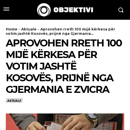
Home
Aktuale
Aprovohen rreth 100 mijë kërkesa për
votim jashtë Kosovës, prijnë nga Gjermania...
APROVOHEN RRETH 100
MIJË KËRKESA PËR
VOTIM JASHTË
KOSOVËS, PRIJNË NGA
GJERMANIA E ZVICRA
AKTUALE