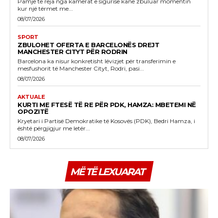
Pamje të reja nga kamerat e sigurisë kanë zbuluar momentin
kur një tërmet me...
08/07/2026
SPORT
ZBULOHET OFERTA E BARCELONËS DREJT
MANCHESTER CITYT PËR RODRIN
Barcelona ka nisur konkretisht lëvizjet për transferimin e
mesfushorit të Manchester Cityt, Rodri, pasi...
08/07/2026
AKTUALE
KURTI ME FTESË TË RE PËR PDK, HAMZA: MBETEMI NË
OPOZITË
Kryetari i Partisë Demokratike të Kosovës (PDK), Bedri Hamza, i
është përgjigjur me letër...
08/07/2026
MË TË LEXUARAT