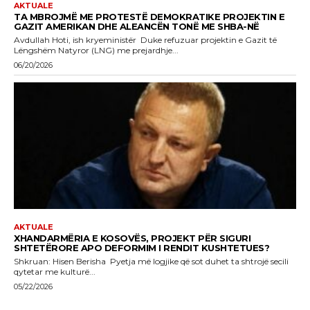
AKTUALE
TA MBROJMË ME PROTESTË DEMOKRATIKE PROJEKTIN E
GAZIT AMERIKAN DHE ALEANCËN TONË ME SHBA-NË
Avdullah Hoti, ish kryeministër Duke refuzuar projektin e Gazit të
Lëngshëm Natyror (LNG) me prejardhje...
06/20/2026
AKTUALE
XHANDARMËRIA E KOSOVËS, PROJEKT PËR SIGURI
SHTETËRORE APO DEFORMIM I RENDIT KUSHTETUES?
Shkruan: Hisen Berisha Pyetja më logjike që sot duhet ta shtrojë secili
qytetar me kulturë...
05/22/2026