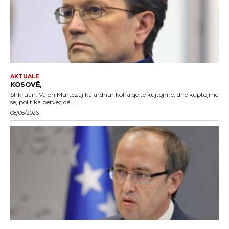
AKTUALE
KOSOVË,
Shkruan: Valon Murtezaj ka ardhur koha që të kujtojmë, dhe kuptojmë
se, politika përveç që...
08/06/2026