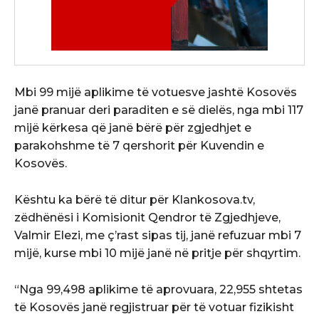
Mbi 99 mijë aplikime të votuesve jashtë Kosovës
janë pranuar deri paraditen e së dielës, nga mbi 117
mijë kërkesa që janë bërë për zgjedhjet e
parakohshme të 7 qershorit për Kuvendin e
Kosovës.
Kështu ka bërë të ditur për Klankosova.tv,
zëdhënësi i Komisionit Qendror të Zgjedhjeve,
Valmir Elezi, me ç’rast sipas tij, janë refuzuar mbi 7
mijë, kurse mbi 10 mijë janë në pritje për shqyrtim.
“Nga 99,498 aplikime të aprovuara, 22,955 shtetas
të Kosovës janë regjistruar për të votuar fizikisht