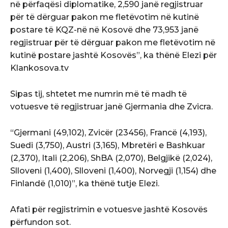
në përfaqësi diplomatike, 2,590 janë regjistruar
për të dërguar pakon me fletëvotim në kutinë
postare të KQZ-në në Kosovë dhe 73,953 janë
regjistruar për të dërguar pakon me fletëvotim në
kutinë postare jashtë Kosovës”, ka thënë Elezi për
Klankosova.tv
Sipas tij, shtetet me numrin më të madh të
votuesve të regjistruar janë Gjermania dhe Zvicra.
“Gjermani (49,102), Zvicër (23456), Francë (4,193),
Suedi (3,750), Austri (3,165), Mbretëri e Bashkuar
(2,370), Itali (2,206), ShBA (2,070), Belgjikë (2,024),
Slloveni (1,400), Slloveni (1,400), Norvegji (1,154) dhe
Finlandë (1,010)”, ka thënë tutje Elezi.
Afati për regjistrimin e votuesve jashtë Kosovës
përfundon sot.