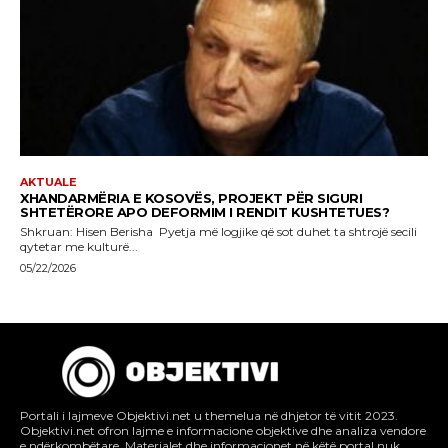
Portali i lajmeve Objektivi.net u themelua në dhjetor të vitit 2023.
Objektivi.net ofron lajme e informacione objektive dhe analiza vendore
e ndërkombëtare. Materialet dhe informacionet në këtë portal nuk