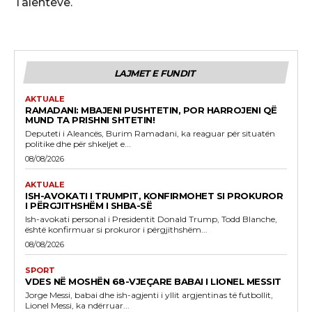
Talenteve.
LAJMET E FUNDIT
AKTUALE
RAMADANI: MBAJENI PUSHTETIN, POR HARROJENI QË
MUND TA PRISHNI SHTETIN!
Deputeti i Aleancës, Burim Ramadani, ka reaguar për situatën
politike dhe për shkeljet e...
08/08/2026
AKTUALE
ISH-AVOKATI I TRUMPIT, KONFIRMOHET SI PROKUROR
I PËRGJITHSHËM I SHBA-SË
Ish-avokati personal i Presidentit Donald Trump, Todd Blanche,
është konfirmuar si prokuror i përgjithshëm...
08/08/2026
SPORT
VDES NË MOSHËN 68-VJEÇARE BABAI I LIONEL MESSIT
Jorge Messi, babai dhe ish-agjenti i yllit argjentinas të futbollit,
Lionel Messi, ka ndërruar...