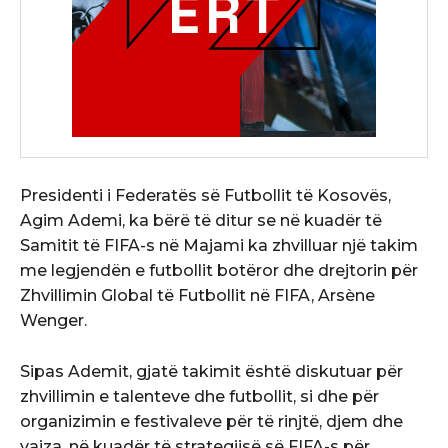
Presidenti i Federatës së Futbollit të Kosovës,
Agim Ademi, ka bërë të ditur se në kuadër të
Samitit të FIFA-s në Majami ka zhvilluar një takim
me legjendën e futbollit botëror dhe drejtorin për
Zhvillimin Global të Futbollit në FIFA, Arsène
Wenger.
Sipas Ademit, gjatë takimit është diskutuar për
zhvillimin e talenteve dhe futbollit, si dhe për
organizimin e festivaleve për të rinjtë, djem dhe
vajza, në kuadër të strategjisë së FIFA-s për