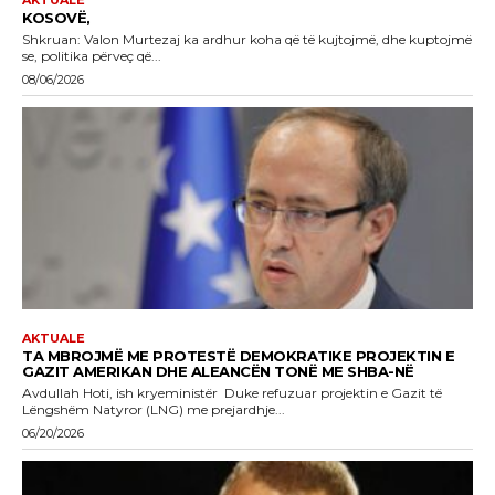
KOSOVË,
Shkruan: Valon Murtezaj ka ardhur koha që të kujtojmë, dhe kuptojmë
se, politika përveç që...
08/06/2026
AKTUALE
TA MBROJMË ME PROTESTË DEMOKRATIKE PROJEKTIN E
GAZIT AMERIKAN DHE ALEANCËN TONË ME SHBA-NË
Avdullah Hoti, ish kryeministër Duke refuzuar projektin e Gazit të
Lëngshëm Natyror (LNG) me prejardhje...
06/20/2026