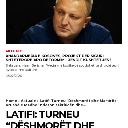
AKTUALE
XHANDARMËRIA E KOSOVËS, PROJEKT PËR SIGURI
SHTETËRORE APO DEFORMIM I RENDIT KUSHTETUES?
Shkruan: Hisen Berisha Pyetja më logjike që sot duhet ta shtrojë secili
qytetar me kulturë...
05/22/2026