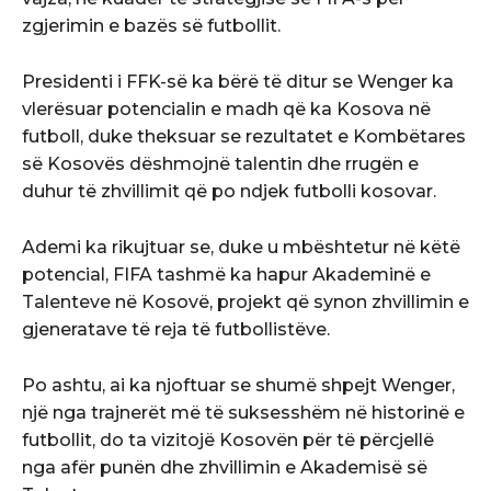
zgjerimin e bazës së futbollit.
Presidenti i FFK-së ka bërë të ditur se Wenger ka
vlerësuar potencialin e madh që ka Kosova në
futboll, duke theksuar se rezultatet e Kombëtares
së Kosovës dëshmojnë talentin dhe rrugën e
duhur të zhvillimit që po ndjek futbolli kosovar.
Ademi ka rikujtuar se, duke u mbështetur në këtë
potencial, FIFA tashmë ka hapur Akademinë e
Talenteve në Kosovë, projekt që synon zhvillimin e
gjeneratave të reja të futbollistëve.
Po ashtu, ai ka njoftuar se shumë shpejt Wenger,
një nga trajnerët më të suksesshëm në historinë e
futbollit, do ta vizitojë Kosovën për të përcjellë
nga afër punën dhe zhvillimin e Akademisë së