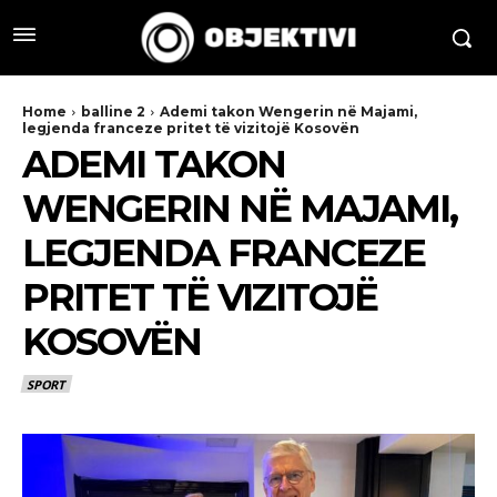
Home
balline 2
Ademi takon Wengerin në Majami,
legjenda franceze pritet të vizitojë Kosovën
ADEMI TAKON
WENGERIN NË MAJAMI,
LEGJENDA FRANCEZE
PRITET TË VIZITOJË
KOSOVËN
SPORT